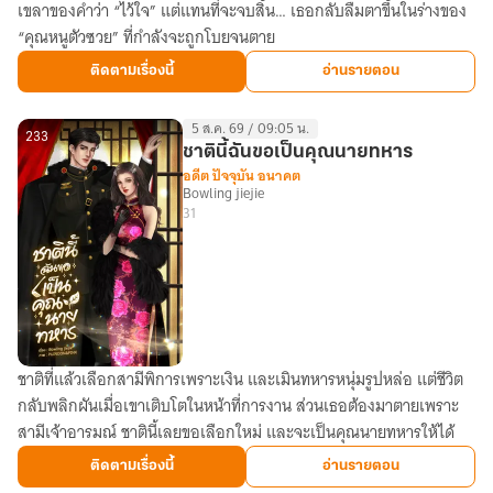
เขลาของคำว่า “ไว้ใจ” แต่แทนที่จะจบสิ้น… เธอกลับลืมตาขึ้นในร่างของ
ซวย
“คุณหนูตัวซวย” ที่กำลังจะถูกโบยจนตาย
ผู้
นี้…
ติดตามเรื่องนี้
อ่านรายตอน
จะ
กลาย
5 ส.ค. 69 / 09:05 น.
เป็น
233
ชาตินี้ฉันขอเป็นคุณนายทหาร
หายนะ
อดีต ปัจจุบัน อนาคต
Bowling jiejie
ของ
31
พวก
เจ้า
ชาติที่แล้วเลือกสามีพิการเพราะเงิน และเมินทหารหนุ่มรูปหล่อ แต่ชีวิต
ชาติ
กลับพลิกผันเมื่อเขาเติบโตในหน้าที่การงาน ส่วนเธอต้องมาตายเพราะ
นี้
สามีเจ้าอารมณ์ ชาตินี้เลยขอเลือกใหม่ และจะเป็นคุณนายทหารให้ได้
ฉัน
ขอ
ติดตามเรื่องนี้
อ่านรายตอน
เป็น