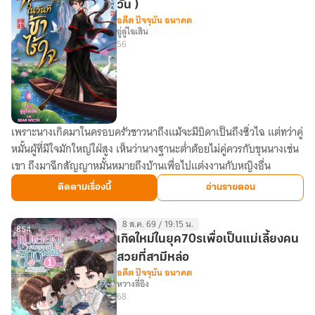
วัน )
อดีต ปัจจุบัน อนาคต
อู่ลู่ไฉเสิน
56
เพราะนางเกิดมาในครอบครัวชาวนาถึงแม้จะมีบิดาเป็นถึงซิ่วไฉ แต่ทว่าคู่
อย่า
หมั้นผู้ที่มีใจมักใหญ่ใฝ่สูง เห็นว่านางฐานะต่ำต้อยไม่คู่ควรกับขุนนางเช่น
กลับ
เขา ถึงมาฉีกสัญญาหมั้นหมายถึงบ้านเพื่อไปแต่งงานกับหญิงอื่น
มา
ใน
ติดตามเรื่องนี้
อ่านรายตอน
วัน
ที่
8 ส.ค. 69 / 19:15 น.
ข้า
854
เกิดใหม่ในยุค70sเพื่อเป็นแม่เลี้ยงคน
ไร้
สวยที่สามีหล่อ
ใจ
อดีต ปัจจุบัน อนาคต
หวางลี่อิง
(อ่าน
68
ฟรี