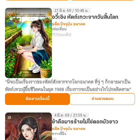
Coming
27 มิ.ย. 69 / 10:48 น.
of
101
อวี๋เซิง หัตถ์เทวะจากวันสิ้นโลก
Age
อดีต ปัจจุบัน อนาคต
เฟยเทียน
117
(จบแล้ว)
“นี่จะเป็นเรื่องราวของหัตถ์สังหารจากโลกอนาคต ที่จู่ ๆ ก็กลายมาเป็น
อ
หัตถ์เทวะผู้ยื้อชีวิตคนในยุค 1988 เรื่องราวจะเป็นอย่างไรโปรดติดตาม”
วี๋
เซิง
ติดตามเรื่องนี้
อ่านรายตอน
หัตถ์
เทวะ
4 มี.ค. 69 / 21:59 น.
จาก
78
ข้าคือมารร้ายไม่ใช่ดอกบัวขาว
วัน
อดีต ปัจจุบัน อนาคต
หวางลี่อิง
สิ้น
60