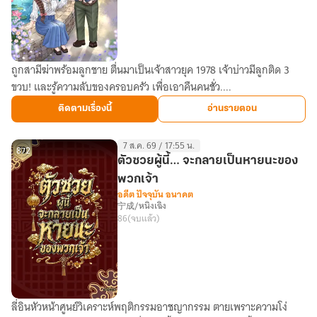
ทุก
วัน
)
ถูกสามีฆ่าพร้อมลูกชาย ตื่นมาเป็นเจ้าสาวยุค 1978 เจ้าบ่าวมีลูกติด 3
เกิด
ขวบ! และรู้ความลับของครอบครัว เพื่อเอาคืนคนชั่ว....
ใหม่
ใน
ติดตามเรื่องนี้
อ่านรายตอน
ยุค70sเพื่อ
เป็น
7 ส.ค. 69 / 17:55 น.
แม่
872
ตัวซวยผู้นี้… จะกลายเป็นหายนะของ
เลี้ยง
พวกเจ้า
คน
อดีต ปัจจุบัน อนาคต
宁成/หนิงเฉิง
สวย
86
(จบแล้ว)
ที่
สามี
หล่อ
ลี่อินหัวหน้าศูนย์วิเคราะห์พฤติกรรมอาชญากรรม ตายเพราะความโง่
ตัว