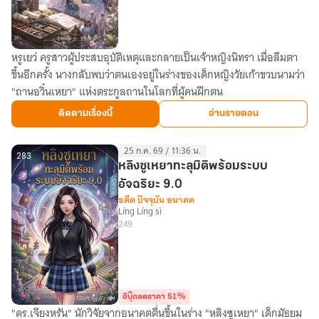
ล้ำ
หรูเยว่ ครูสาวผู้ประสบอุบัติเหตุและกลายเป็นเจ้าหญิงนิทรา เมื่อลืมตา
คุณ
ขึ้นอีกครั้ง นางกลับพบว่าตนเองอยู่ในร่างของเด็กหญิงวัยเก้าขวบนามว่า
หนู
"ถานอวิ๋นเหยา" แห่งตระกูลถานในโลกที่ผู้คนฝึกตน
ห้า
แห่ง
ติดตามเรื่องนี้
อ่านรายตอน
ตระกูล
ถาน
25 ก.ค. 69 / 11:36 น.
283
หลิงซูเหยาทะลุมิติพร้อมระบบ
อัจฉริยะ 9.0
อดีต ปัจจุบัน อนาคต
Líng Líng sì
249
อีบุ๊กลดราคา 51%
"ดร.เจียงหรัน" นักวิจัยจากอนาคตตื่นขึ้นในร่าง "หลิงซูเหยา" เด็กมัธยม
หลิง