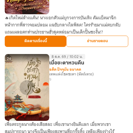
🔥เกิดใหม่ล้างแค้น! นางเอกตัวแม่บุกวงการบันเทิง คัมแบ็คมาฉีก
[นิยาย
หน้ากากพี่สาวจอมปลอม แฉยับกลางไลฟ์สด! ใครร้ายมาแม่ตบกลับ
แปล]
แถมเผลอตกท่านประธานฮั่วสุดหล่อมาเป็นเด็กปั้นซะงั้น!?
Naughty
Queen!
ติดตามเรื่องนี้
อ่านรายตอน
ยัย
ตัว
8 ส.ค. 69 / 10:02 น.
แสบ
24
เมื่อชะตาหวนคืน
ขอ
อดีต ปัจจุบัน อนาคต
เทพแห่งโชคชะตา (หัตถ์เทวะ)
เกิด
9
ใหม่
มัด
ใจ
คุณ
พ่อ
ซุป
เพื่อตระกูลนางต้องเสียสละ เพื่อเขานางยินดีแลก เมื่อพวกเขา
เมื่อ
ตาร์
สมปรารถนา นางจึงเป็นเพียงสะพานที่ถูกรื้อทิ้ง เหลือเพียงร่างไร้
ชะตา
★