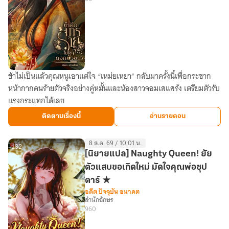
โลก
ข้าไม่เป็นแล้วคุณหนูเอาแต่ใจ “เหม่ยเหยา” กลับมาครั้งนี้เพื่อกระชาก
ข้า
หน้ากากคนร้ายตัวจริงอย่างคู่หมั้นและน้องสาวจอมเสแสร้ง เตรียมตัวรับ
คือ
แรงกระแทกได้เลย
มาร
ร้าย
ติดตามเรื่องนี้
อ่านรายตอน
ไม่ใช่
ดอกบัว
8 ส.ค. 69 / 10:01 น.
ขาว
132
[นิยายแปล] Naughty Queen! ยัย
ตัวแสบขอเกิดใหม่ มัดใจคุณพ่อซุป
ตาร์ ★
อดีต ปัจจุบัน อนาคต
สำนักอักษร
960