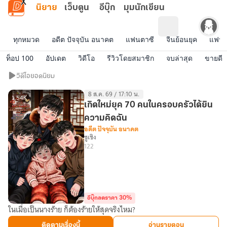
ข้ามไปยังเนื้อหาหลัก
นิยาย
เว็บตูน
อีบุ๊ก
มุมนักเขียน
ทุกหมวด
อดีต ปัจจุบัน อนาคต
แฟนตาซี
จีนย้อนยุค
แฟนฟิ
ท็อป 100
อัปเดต
วิดีโอ
รีวิวโดยสมาชิก
จบล่าสุด
ขายดี
วิดีโอ
วิดีโอยอดนิยม
ยอด
8 ส.ค. 69 / 17:10 น.
นิยม
1.54K
เกิดใหม่ยุค 70 คนในครอบครัวได้ยิน
ความคิดฉัน
อดีต ปัจจุบัน อนาคต
ซูเซิง
122
อีบุ๊กลดราคา 30%
ในเมื่อเป็นนางร้าย ก็ต้องร้ายให้สุดจริงไหม?
เกิด
ใหม่
ติดตามเรื่องนี้
อ่านรายตอน