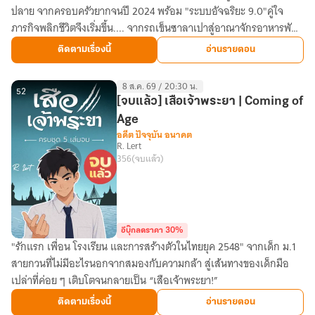
ปลาย จากครอบครัวยากจนปี 2024 พร้อม "ระบบอัจฉริยะ 9.0"คู่ใจ
ซู
ภารกิจพลิกชีวิตจึงเริ่มขึ้น.... จากรถเข็นซาลาเปาสู่อาณาจักรอาหารพัน
เหยา
ล้าน
ทะลุ
ติดตามเรื่องนี้
อ่านรายตอน
มิติ
พร้อม
8 ส.ค. 69 / 20:30 น.
ระบบ
52
[จบแล้ว] เสือเจ้าพระยา | Coming of
อัจฉริยะ
Age
9.0
อดีต ปัจจุบัน อนาคต
R. Lert
356
(จบแล้ว)
อีบุ๊กลดราคา 30%
"รักแรก เพื่อน โรงเรียน และการสร้างตัวในไทยยุค 2548" จากเด็ก ม.1
[จบ
สายกวนที่ไม่มีอะไรนอกจากสมองกับความกล้า สู่เส้นทางของเด็กมือ
แล้ว]
เปล่าที่ค่อย ๆ เติบโตจนกลายเป็น “เสือเจ้าพระยา!”
เสือ
เจ้าพระยา
ติดตามเรื่องนี้
อ่านรายตอน
|