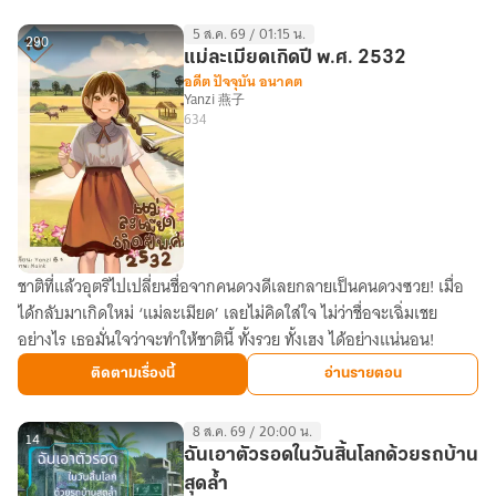
พระเอก
5 ส.ค. 69 / 01:15 น.
ธง
290
แม่ละเมียดเกิดปี พ.ศ. 2532
แดง|
อดีต ปัจจุบัน อนาคต
Yanzi 燕子
อ่าน
634
ฟรี
ถึง
วัน
ที่19ก.ค.มีE-
book
ชาติที่แล้วอุตริไปเปลี่ยนชื่อจากคนดวงดีเลยกลายเป็นคนดวงซวย! เมื่อ
แม่
ได้กลับมาเกิดใหม่ ‘แม่ละเมียด’ เลยไม่คิดใส่ใจ ไม่ว่าชื่อจะเฉิ่มเชย
ละเมียด
อย่างไร เธอมั่นใจว่าจะทำให้ชาตินี้ ทั้งรวย ทั้งเฮง ได้อย่างแน่นอน!
เกิด
ปี
ติดตามเรื่องนี้
อ่านรายตอน
พ.ศ.
2532
8 ส.ค. 69 / 20:00 น.
14
ฉันเอาตัวรอดในวันสิ้นโลกด้วยรถบ้าน
สุดล้ำ