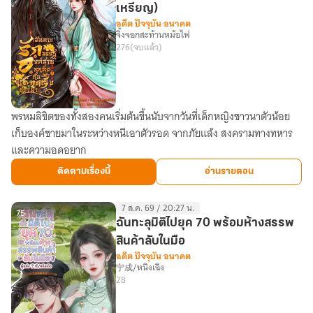
น้ำ
เหรียญ)
ชา
อดีต ปัจจุบัน อนาคต
กับ
จิ้งจอกสะท้านหม้อไฟ
276
(จบแล้ว)
น้อง
ชาย
ตัว
อ้วน
พรหมลิขิตของทั้งสองคนเริ่มต้นขึ้นนับจากวันที่เด็กหญิงชาวนาตัวน้อย
[END]
[ฟรี
เก็บองค์ชายมาในระหว่างหนีเอาตัวรอด จากภัยแล้ง สงครามทางทหาร
เส้น
จนจบ]
และความอดอยาก
ทาง
รัก
ติดตามเรื่องนี้
อ่านรายตอน
ของ
องค์
7 ส.ค. 69 / 20:27 น.
ชาย
75
ฉันทะลุมิติไปยุค 70 พร้อมห้างสรรพ
ถูก
สินค้าลับในมือ
ทิ้ง
อดีต ปัจจุบัน อนาคต
宁成/หนิงเฉิง
กับ
28
เด็ก
หญิง