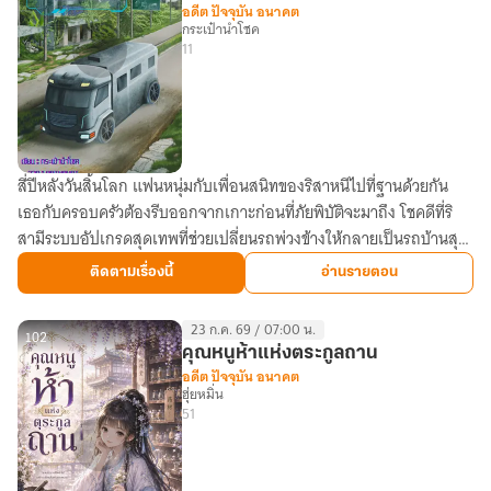
อดีต ปัจจุบัน อนาคต
กระเป๋านำโชค
11
สี่ปีหลังวันสิ้นโลก แฟนหนุ่มกับเพื่อนสนิทของริสาหนีไปที่ฐานด้วยกัน
ฉัน
เธอกับครอบครัวต้องรีบออกจากเกาะก่อนที่ภัยพิบัติจะมาถึง โชคดีที่ริ
เอา
สามีระบบอัปเกรดสุดเทพที่ช่วยเปลี่ยนรถพ่วงข้างให้กลายเป็นรถบ้านสุด
ตัว
ล้ำ
รอด
ติดตามเรื่องนี้
อ่านรายตอน
ใน
วัน
23 ก.ค. 69 / 07:00 น.
สิ้น
102
คุณหนูห้าแห่งตระกูลถาน
โลก
อดีต ปัจจุบัน อนาคต
ฮุ่ยหมิ่น
ด้วย
51
รถ
บ้าน
สุด