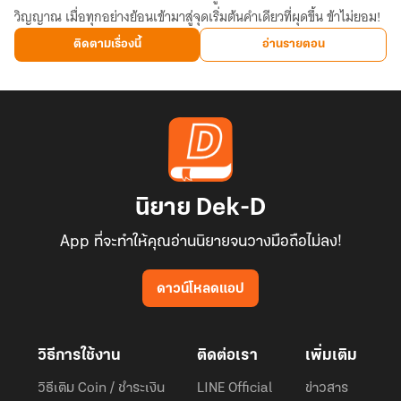
วิญญาณ เมื่อทุกอย่างย้อนเข้ามาสู่จุดเริ่มต้นคำเดียวที่ผุดขึ้น ข้าไม่ยอม!
หวน
คืน
ติดตามเรื่องนี้
อ่านรายตอน
นิยาย Dek-D
App ที่จะทำให้คุณอ่านนิยายจนวางมือถือไม่ลง!
ดาวน์โหลดแอป
วิธีการใช้งาน
ติดต่อเรา
เพิ่มเติม
วิธีเติม Coin / ชำระเงิน
LINE Official
ข่าวสาร