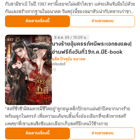
กับสามีขาเป๋ ในปี 1987 ครานี้เธอจะไม่ผลักไสเขา แต่จะเดินจับมือไปด้วย
ชะตา
กันและสร้างรากฐานในอนาคต วันพรุ่งนี้ของหมาหัวเน่ากับทหารเก่าขา
ภรรยา
เป๋
ยากจน
ติดตามเรื่องนี้
อ่านรายตอน
สู่
เศรษฐิ
8 ส.ค. 69 / 19:09 น.
นี
847
นางร้ายอุ้มครรภ์หนีพระเอกธงแดง|
อสัง
อ่านฟรีถึงวันที่19ก.ค.มีE-book
หา
อดีต ปัจจุบัน อนาคต
เฟยเอ๋อร์
ยุค
70
80
(อี
บุ๊ค
จบ
แล้ว)
"สตรีชั่วช้ามิสมควรมีชีวิตอยู่"ลูกธนูเหล็กปักอกแม่นยำปิดฉากนางร้าย
นาง
พร้อมลูกในครรภ์ เพื่อความแค้นจบสิ้นเจิ้งอ๋องเลือกที่จะสังหารสตรี
ร้าย
แพศยาที่เขาแสนชิงชังและเลือกเก็บสตรีอีกคนไว้ข้างกาย
อุ้ม
ครรภ์
ติดตามเรื่องนี้
อ่านรายตอน
หนี