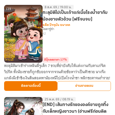
คุณนาย
8 ส.ค. 69 / 19:00 น.
ทหาร
123
ทะลุมิติไปเป็นเถ้าแก่เนี้ยโรงน้ำชากับ
น้องชายตัวอ้วน [ฟรีจนจบ]
อดีต ปัจจุบัน อนาคต
ไลลาซู่ซ่า
42
อีบุ๊กลดราคา 17%
ทะลุมิติมาเข้าร่างหลินลี่จูเด็ก 7 ขวบที่ย่าบังคับให้แต่งงานกับตาแก่จิต
ทะลุ
วิปริต ทั้งน้องชายก็ถูกขับออกจากจวนด้วยข้อหาว่าเป็นตัวซวย นางจึง
มิติ
แกล้งผีเข้าชิงเงินสินสอดพาน้องหนีไปเปิดโรงน้ำชา พลิกชะตาจนร่ำรวย!
ไป
เป็น
ติดตามเรื่องนี้
อ่านรายตอน
เถ้า
แก่
25 พ.ค. 69 / 08:19 น.
เนี้ย
458
[END] เส้นทางรักขององค์ชายถูกทิ้ง
โรง
กับเด็กหญิงชาวนา (อ่านฟรีก่อนติด