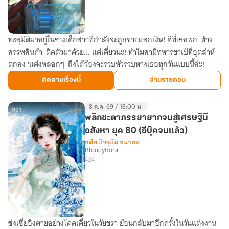
ชาวนา
(อ่าน
ฟรี
ทะลุมิติมาอยู่ในร่างเด็กสาวที่กำลังจะถูกขายแลกเงิน! ดีที่เธอพก 'ห้าง
ฉันทะ
ก่อน
สรรพสินค้า' ติดตัวมาด้วย... แต่เดี๋ยวนะ! ทำไมสามีทหารขาเป๋ที่อุตส่าห์
ลุ
ติด
ตกลง 'แต่งหลอกๆ' ถึงได้จ้องจะรวบหัวรวบหางเธอทุกวันแบบนี้ล่ะ!
มิติ
เหรียญ)
ไป
ติดตามเรื่องนี้
อ่านรายตอน
ยุค
70
8 ส.ค. 69 / 18:00 น.
พร้อม
221
พลิกชะตาภรรยายากจนสู่เศรษฐินี
ห้าง
อสังหา ยุค 80 (อีบุ๊คจบแล้ว)
สรรพ
อดีต ปัจจุบัน อนาคต
Bloodyflora
สินค้า
424
ลับ
ใน
มือ
ซ่งเซี่ยอิงตายอย่างโดดเดี่ยวในวัยชรา ย้อนกลับมาอีกครั้งในวันแต่งงาน
พลิก