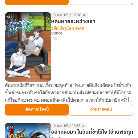
ยุค
70
8 ส.ค. 69 / 19:00 น.
คนใน
900
หล่นหายระหว่างเรา
ครอบครัว
อดีต ปัจจุบัน อนาคต
Scince
ได้ยิน
130
ความ
คิด
ฉัน
ตันหยงเสียชีวิตจากมะเร็งระยะสุดท้าย ก่อนตายฝันถึงอดีตคนรักซ้ำแล้ว
หล่น
ซ้ำเล่าจนกระทั่งเธอได้ย้อนเวลากลับมาในช่วงมัธยมปลายทำให้มีโอกาส
หาย
แก้ไขอดีตบางช่วงบางตอนที่หลงลืมไปตามกาลเวลาให้กลับมาอีกครั้งใน
ระหว่าง
ปีพ.ศ.2549
เรา
ติดตามเรื่องนี้
อ่านรายตอน
6 ส.ค. 69 / 15:12 น.
596
อย่ากลับมา ในวันที่ข้าไร้ใจ (อ่านฟรีทุก