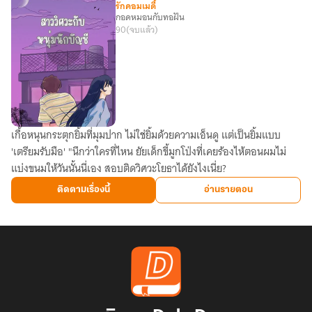
ประธาน
รักคอมเมดี้
กอดหมอนกับทอฝัน
สุด
90
(จบแล้ว)
ฮอต!
เกื้อหนุนกระตุกยิ้มที่มุมปาก ไม่ใช่ยิ้มด้วยความเอ็นดู แต่เป็นยิ้มแบบ
สาว
'เตรียมรับมือ' "นึกว่าใครที่ไหน ยัยเด็กขี้มูกโป่งที่เคยร้องไห้ตอนผมไม่
วิศวะ
แบ่งขนมให้วันนั้นนี่เอง สอบติดวิศวะโยธาได้ยังไงเนี่ย?
กับ
หนุ่ม
ติดตามเรื่องนี้
อ่านรายตอน
นัก
บัญชี