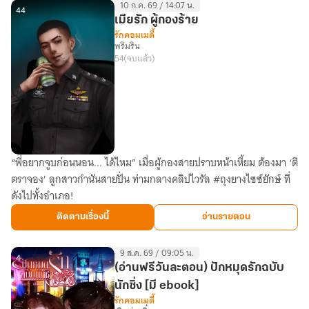
10 ก.ค. 69 / 14:07 น.
(วัย
44
เมียรัก ผู้กองร้าย
รุ่น
รักคอมเมดี้
พริมริน
วัย
54
(จบแล้ว)
ฝัน
ยุค
90)
“พี่อยากจูบก่อนนอน... ได้ไหม” เมื่อผู้กองสายปราบหน้าเหี้ยม ต้องมา ‘ตี
เมีย
ตราจอง’ ลูกสาวกำนันสายปั่น ท่ามกลางคลิปไวรัล #ถุงยางไซซ์ยักษ์ ที่
รัก
ดังไปทั้งอำเภอ!
ผู้
กอง
ติดตามเรื่องนี้
อ่านรายตอน
ร้าย
9 ส.ค. 69 / 09:05 น.
4
(อ่านฟรีวันละตอน) ปักหมุดรักฉบับ
นักซิ่ง [มี ebook]
รักคอมเมดี้