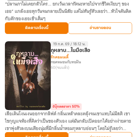
“ปลานภาไม่เคยกลัวใคร... ยกเว้นเวลารัตนะหายไปจากชีวิตเงียบๆ ของ
Love
เธอ” แกล้งเธอทุกวันจนกลายเป็นนิสัย แต่ไม่ทันรู้ตัวเลยว่า...หัวใจดันติด
You
กับดักของเธอเข้าเต็มๆ
by
Accident
ติดตามเรื่องนี้
อ่านรายตอน
แกล้ง
เธอ
19 ก.ค. 69 / 18:12 น.
จน
กุหลาบ...ในมือเสือ
เผลอ
รักคอมเมดี้
กอดหมอนกับทอฝัน
รัก
60
(จบแล้ว)
อีบุ๊กลดราคา 50%
เสือเดินโงนเงนออกจากลิฟต์ กลิ่นเหล้าคละคลุ้งจนเขาแทบไม่มีสติ เขา
กุหลาบ...ใน
ไขกุญแจห้องที่คิดว่าเป็นของตัวเอง แต่มันกลับเปิดออกได้อย่างง่ายดาย
มือ
เขาพุ่งตัวลงบนเตียงนุ่มที่มีกลิ่นน้ำหอมกุหลาบอ่อนๆ โดยไม่รู้เลยว่า...
เสือ