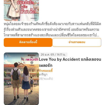
หนุ่มไอดอลเจ้าของร้านคัพเค้กชื่อดังต้องมาเจอกับสาวแฟนคลับที่มีนิมิต
นิมิต
รู้เรื่องส่วนตัวและอนาคตของเขาอย่างน่าอัศจรรย์ เธอยังมาพร้อมความ
สื่อ
โกลาหลที่สามารถสร้างแรงสะเทือนและเปลี่ยนชีวิตไอดอลของเขาไป
รัก
ตลอดกาล
ฉบับ
ติดตามเรื่องนี้
อ่านรายตอน
คัพ
เค้ก
26 ม.ค. 69 / 14:11 น.
(จบ
1
Love You by Accident แกล้งเธอจน
แล้ว)
เผลอรัก
รักคอมเมดี้
อารีญา
28
(จบแล้ว)