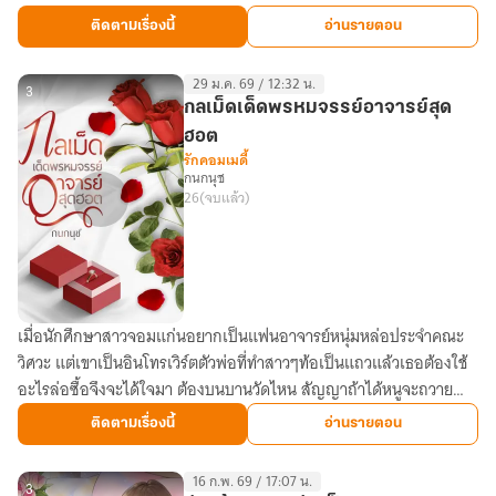
หม้าย
ติดตามเรื่องนี้
อ่านรายตอน
29 ม.ค. 69 / 12:32 น.
3
กลเม็ดเด็ดพรหมจรรย์อาจารย์สุด
ฮอต
รักคอมเมดี้
กนกนุช
26
(จบแล้ว)
เมื่อนักศึกษาสาวจอมแก่นอยากเป็นแฟนอาจารย์หนุ่มหล่อประจำคณะ
กลเม็ด
วิศวะ แต่เขาเป็นอินโทรเวิร์ตตัวพ่อที่ทำสาวๆท้อเป็นแถวแล้วเธอต้องใช้
เด็ด
อะไรล่อซื้อจึงจะได้ใจมา ต้องบนบานวัดไหน สัญญาถ้าได้หนูจะถวาย
พรหมจรรย์
เหล้า1ไหไก่2ตัว
อาจารย์
ติดตามเรื่องนี้
อ่านรายตอน
สุด
ฮอต
16 ก.พ. 69 / 17:07 น.
3