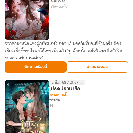
เฉินม่านอิ๋ง
136
(จบแล้ว)
จากตำนานนักแข่งผู้กร้าวแกร่ง กลายเป็นอัศวินที่ยอมขี่ข้ามครึ่งเมือง
(อ่าน
เพียงเพื่อซื้อชาไข่มุกให้เธอหนึ่งแก้ว“จูบสักครั้ง…แล้วฉันจะเป็นอัศวิน
ฟรี
ของเธอเพียงคนเดียว”
วัน
ละ
ติดตามเรื่องนี้
อ่านรายตอน
ตอน)
ปัก
2 มี.ค. 68 / 21:07 น.
หมุด
4
โปรดปราบเสือ
รัก
รักคอมเมดี้
พริมริน
ฉบับ
44
นัก
ซิ่ง
[มี
ebook]