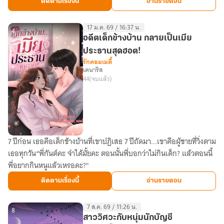
ติดตามเรื่องนี้
อ่านรายตอน
17 ม.ค. 69 / 16:37 น.
4
อดีตเด็กข้างบ้าน กลายเป็นเมีย
ประธานสุดฮอต!
รักคอมเมดี้
เดนาริส
44
(จบแล้ว)
7 ปีก่อน เธอคือเด็กข้างบ้านที่เขาปฏิเสธ 7 ปีถัดมา...เขาคือผู้ชายที่วิ่งตาม
อดีต
เธอทุกวัน“พี่กันต์คะ จำได้มั้ยคะ ตอนนั้นพี่บอกว่าไม่กินเด็ก? แล้วตอนนี้
เด็ก
พี่อยากกินหนูแล้วเหรอคะ?"
ข้าง
บ้าน
ติดตามเรื่องนี้
อ่านรายตอน
กลาย
เป็น
7 ส.ค. 69 / 11:26 น.
เมีย
8
สาววิศวะกับหนุ่มนักบัญชี