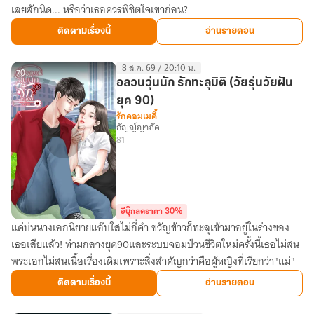
เลยสักนิด... หรือว่าเธอควรพิชิตใจเขาก่อน?
มา
เติม
ติดตามเรื่องนี้
อ่านรายตอน
ใจ
(Rewrite)
8 ส.ค. 69 / 20:10 น.
70
อลวนวุ่นนัก รักทะลุมิติ (วัยรุ่นวัยฝัน
ยุค 90)
รักคอมเมดี้
กัญญ์ญาภัค
81
อีบุ๊กลดราคา 30%
แค่บ่นนางเอกนิยายแอ๊บใสไม่กี่คำ ขวัญข้าวก็ทะลุเข้ามาอยู่ในร่างของ
อลวน
เธอเสียแล้ว! ท่ามกลางยุค90และระบบจอมป่วนชีวิตใหม่ครั้งนี้เธอไม่สน
วุ่น
พระเอกไม่สนเนื้อเรื่องเดิมเพราะสิ่งสำคัญกว่าคือผู้หญิงที่เรียกว่า"แม่"
นัก
รัก
ติดตามเรื่องนี้
อ่านรายตอน
ทะลุ
มิติ