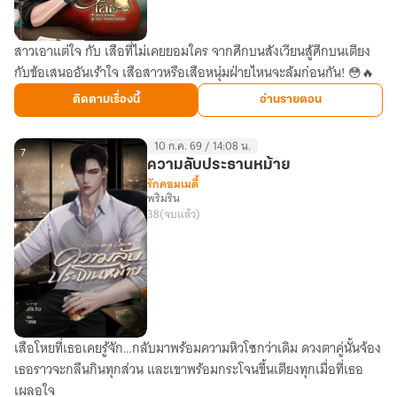
สาวเอาแต่ใจ กับ เสือที่ไม่เคยยอมใคร จากศึกบนสังเวียนสู้ศึกบนเตียง
โปรด
กับข้อเสนออันเร้าใจ เสือสาวหรือเสือหนุ่มฝ่ายไหนจะล้มก่อนกัน! 😳🔥
ปราบ
เสือ
ติดตามเรื่องนี้
อ่านรายตอน
10 ก.ค. 69 / 14:08 น.
7
ความลับประธานหม้าย
รักคอมเมดี้
พริมริน
38
(จบแล้ว)
เสือโหยที่เธอเคยรู้จัก…กลับมาพร้อมความหิวโซกว่าเดิม ดวงตาคู่นั้นจ้อง
ความ
เธอราวจะกลืนกินทุกส่วน และเขาพร้อมกระโจนขึ้นเตียงทุกเมื่อที่เธอ
ลับ
เผลอใจ
ประธาน