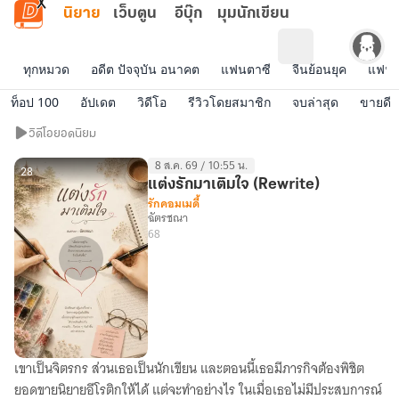
ข้ามไปยังเนื้อหาหลัก
นิยาย
เว็บตูน
อีบุ๊ก
มุมนักเขียน
ทุกหมวด
อดีต ปัจจุบัน อนาคต
แฟนตาซี
จีนย้อนยุค
แฟนฟิ
ท็อป 100
อัปเดต
วิดีโอ
รีวิวโดยสมาชิก
จบล่าสุด
ขายดี
วิดีโอ
วิดีโอยอดนิยม
ยอด
8 ส.ค. 69 / 10:55 น.
นิยม
28
แต่งรักมาเติมใจ (Rewrite)
รักคอมเมดี้
ฉัตรชณา
68
เขาเป็นจิตรกร ส่วนเธอเป็นนักเขียน และตอนนี้เธอมีภารกิจต้องพิชิต
แต่ง
ยอดขายนิยายอีโรติกให้ได้ แต่จะทำอย่างไร ในเมื่อเธอไม่มีประสบการณ์
รัก