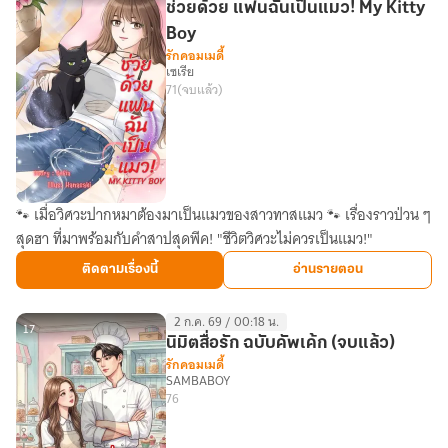
ช่วยด้วย แฟนฉันเป็นแมว! My Kitty
Boy
รักคอมเมดี้
เซเรีย
71
(จบแล้ว)
🐾 เมื่อวิศวะปากหมาต้องมาเป็นแมวของสาวทาสแมว 🐾 เรื่องราวป่วน ๆ
ช่วย
สุดฮา ที่มาพร้อมกับคำสาปสุดพีค! "ชีวิตวิศวะไม่ควรเป็นแมว!"
ด้วย
แฟน
ติดตามเรื่องนี้
อ่านรายตอน
ฉัน
เป็น
2 ก.ค. 69 / 00:18 น.
แมว!
17
นิมิตสื่อรัก ฉบับคัพเค้ก (จบแล้ว)
My
รักคอมเมดี้
SAMBABOY
Kitty
76
Boy