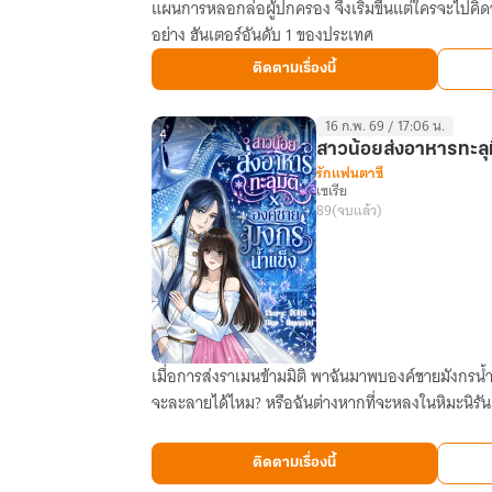
แผนการหลอกล่อผู้ปกครอง จึงเริ่มขึ้นแต่ใครจะไปคิดว่า
ความ
อย่าง ฮันเตอร์อันดับ 1 ของประเทศ
สุข
ของ
ติดตามเรื่องนี้
Lady
ห้อง
16 ก.พ. 69 / 17:06 น.
ลูก
4
สาวน้อยส่งอาหารทะลุม
เจี๊ยบ
รักแฟนตาซี
เซเรีย
89
(จบแล้ว)
เมื่อการส่งราเมนข้ามมิติ พาฉันมาพบองค์ชายมังกรน้ำแข
สาว
จะละลายได้ไหม? หรือฉันต่างหากที่จะหลงในหิมะนิรัน
น้อย
ส่ง
อาหาร
ติดตามเรื่องนี้
ทะลุ