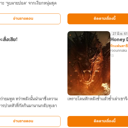
าะ ‘จูบผายปอด’ จากเงือกหนุ่มสุด
Reign
อ่านรายตอน
ติดตามเรื่องนี้
27 มิ.ย. 61
สั่งเสีย!
Honey D
รักแฟนตาซี
roounnaka
13
ายมทูต ทว่าพลังนั้นนำมาซึ่งความ
เพราะโดนหักหลังซ้ำแล้วซ้ำเล่าเขาจึง
Honey
การปวดหัวที่กัดกินมานานกลับทุเลา
Dragon
หัวใจ
มังกร
อ่านรายตอน
ติดตามเรื่องนี้
Strangeiron