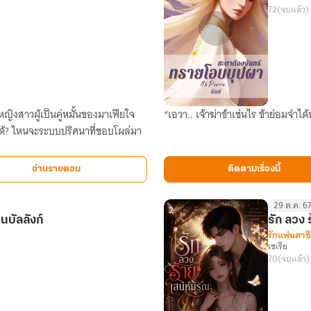
72
(จบแล้ว)
หญิงสาวผู้เป็นคู่หมั้นของมาเฟียใจ
“เอวา.. เจ้าฆ่าข้าเช่นไร ข้าย่อมจำได
ทราย
โอบ
บุปผา
ชะตา
อ่านรายตอน
ติดตามเรื่องนี้
ต้อง
จันทร์
29 ต.ค. 67
2
นบัลลังก์
รัก ลวง 
รักแฟนตาซี
เซเรีย
70
(จบแล้ว)