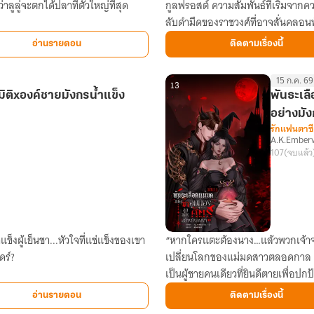
ลูลู่จะตกได้ปลาที่ตัวใหญ่ที่สุด
กูลฟรอสต์ ความสัมพันธ์ที่เริ่มจา
(จำเป็น)
ลับดำมืดของราชวงศ์ที่อาจสั่นคลอน
ของ
ท่าน
อ่านรายตอน
ติดตามเรื่องนี้
ดยุก
15 ก.ค. 69
13
ิติxองค์ชายมังกรน้ำแข็ง
พันธะเลื
อย่างมัง
รักแฟนตาซี
A.K.Emberv
107
(จบแล้ว
็งผู้เย็นชา...หัวใจที่แช่แข็งของเขา
“หากใครแตะต้องนาง…แล้วพวกเจ้าจะ
พันธะ
ดร์?
เปลี่ยนโลกของแม่มดสาวตลอดกาล เม
เลือด
เป็นผู้ชายคนเดียวที่ยินดีตายเพื่อปก
แม่มด:
เมื่อ
อ่านรายตอน
ติดตามเรื่องนี้
ข้า