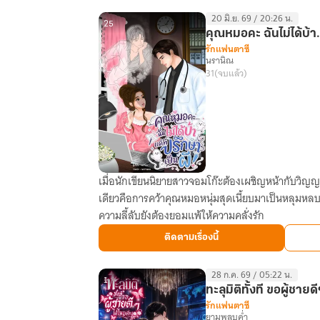
มิติxองค์
20 มิ.ย. 69 / 20:26 น.
ชาย
25
คุณหมอคะ ฉันไม่ได้บ้า.
มังกร
รักแฟนตาซี
นรานิณ
น้ำ
31
(จบแล้ว)
แข็ง
เมื่อนักเขียนนิยายสาวจอมโก๊ะต้องเผชิญหน้ากับวิญ
คุณ
เดียวคือการคว้าคุณหมอหนุ่มสุดเนี้ยบมาเป็นหลุมหลบ
หมอ
ความลี้ลับยังต้องยอมแพ้ให้ความคลั่งรัก
คะ
ฉัน
ติดตามเรื่องนี้
ไม่
ได้
28 ก.ค. 69 / 05:22 น.
บ้า...แค่
1
ทะลุมิติทั้งที ขอผู้ชายด
ที่
รักแฟนตาซี
ยามพลบค่ำ
ปรึกษา