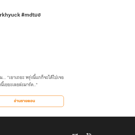
arkhyuck #mdtมฮ
ด้ไปเจอ
านี้เยอะเลยล่ะมาร์ค.."
อ่านรายตอน