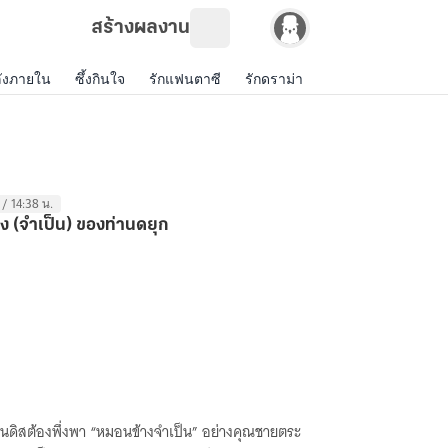
สร้างผลงาน
ังภายใน
ซึ้งกินใจ
รักแฟนตาซี
รักดราม่า
แฟนฟิคฝรั่ง
เกม
 / 14:38 น.
ง (จำเป็น) ของท่านดยุก
นดิสต้องพึ่งพา “หมอนข้างจำเป็น” อย่างคุณชายตระ