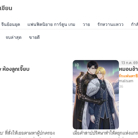
เขียน
จีนย้อนยุค
แฟนฟิคนิยาย การ์ตูน เกม
วาย
รักหวานแหวว
กำล
จบล่าสุด
ขายดี
13 ก.ค. 69
10
ห้องลูกเจี๊ยบ
หมอนข้า
รักแฟนตาซี
malisam
36
บ' ที่สั่งให้เธอตามหาผู้ปกครอง
เมื่อคำสาปปริศนาทำให้ดยุกแห่งแกร
หมอนข้าง