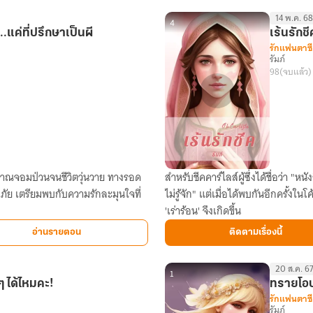
ต้อง
14 พ.ค. 68
อุ้ม
4
..แค่ที่ปรึกษาเป็นผี
เร้นรักชี
ท้อง
รักแฟนตาซี
รัมภ์
ลูก
98
(จบแล้ว)
ของ
ศัตรู
อย่าง
มังกร
เงา
(มี
ญาณจอมป่วนจนชีวิตวุ่นวาย ทางรอด
สำหรับชีคคาร์ไลส์ผู้ซึ่งได้ชื่อว่า "ห
เร้น
E-
ภัย เตรียมพบกับความรักละมุนใจที่
ไม่รู้จัก" แต่เมื่อได้พบกันอีกครั้งใ
รัก
book)
'เร่าร้อน' จึงเกิดขึ้น
ชีค
อ่านรายตอน
ติดตามเรื่องนี้
20 ส.ค. 67
1
ีๆ ได้ไหมคะ!
ทรายโอบ
รักแฟนตาซี
รัมภ์