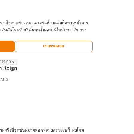
หาคำตอบได้ในนิยาย "รัก ลวง
อ่านรายตอน
/ 19:00 น.
n Reign
UANG
ความจริงที่ซุกซ่อนมาตลอดหลายศตวรรษก็เผยโฉม