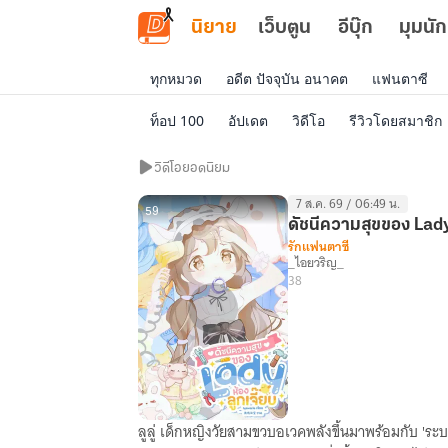
ข้ามไปยังเนื้อหาหลัก
นิยาย
เว็บตูน
อีบุ๊ก
มุมนัก
ทุกหมวด
อดีต ปัจจุบัน อนาคต
แฟนตาซี
ท็อป 100
อัปเดต
วิดีโอ
รีวิวโดยสมาชิก
วิดีโอ
วิดีโอยอดนิยม
ยอด
7 ส.ค. 69 / 06:49 น.
นิยม
59
ดัชนีความสุขของ Lady 
รักแฟนตาซี
_ไอยวริญ_
38
ลูลู่ เด็กหญิงวัยสามขวบอเวคพลังขึ้นมาพร้อมกับ 'ระบ
ดัชนี