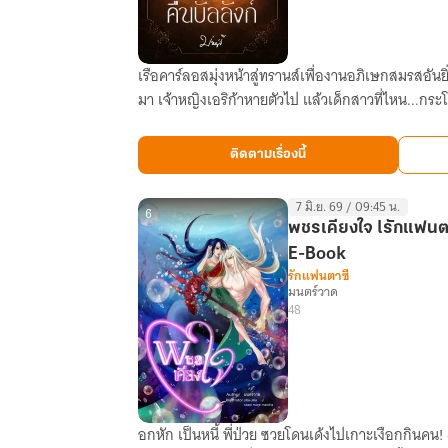
เรือคาร์ลอสมุ่งหน้าสู่ทรานส์เพื่องานอภิเษกสมรสอันย
The
มา เจ้าหญิงเอริก้าหายตัวไป แล้วเด็กสาวที่ไหน...กระโจ
Lost
Princess
คืน
ติดตามเรื่องนี้
บัลลังก์
7 มิ.ย. 69 / 09:45 น.
6
พชรเคียงใจ lรักแฟนตา
E-Book
รักแฟนตาซี
มนตร์วาด
48
อกหัก เป็นหนี้ พี่ป่วย ซวยโดนเด้งไปเกาะเงือกกินคน! 
พ