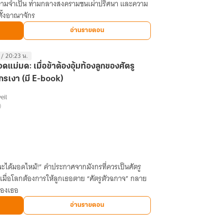
กความจำเป็น ท่ามกลางสงครามชนเผ่าปริศนา และความ
ทั้งอาณาจักร
อ่านรายตอน
 / 20:23 น.
อดแม่มด: เมื่อข้าต้องอุ้มท้องลูกของศัตรู
กรเงา (มี E-book)
eil
)
ได้มอดไหม้!” คำประกาศจากมังกรที่ควรเป็นศัตรู
ื่อโลกต้องการให้ลูกเธอตาย “ศัตรูตัวฉกาจ” กลาย
ป้องเธอ
อ่านรายตอน