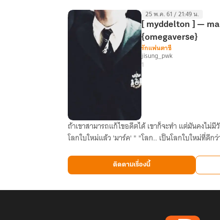
จะ
25 พ.ค. 61 / 21:49 น.
สั่ง
[ myddelton ] — m
เสีย!
{omegaverse}
รักแฟนตาซี
jisung_pwk
1
ถ้าเขาสามารถแก้ไขอดีตได้ เขาก็จะทำ แต่มันคงไม่มีวัน... "เอาเถอะ พรุ่งนี้แกก็จะไ
[
โลกใบใหม่แล้ว 'มาร์ค' " "โลก.. เป็นโลกใบใหม่ที่ดีกว่
myddelton
]
—
ติดตามเรื่องนี้
markhyuck
#mdtมฮ
{omegaverse}