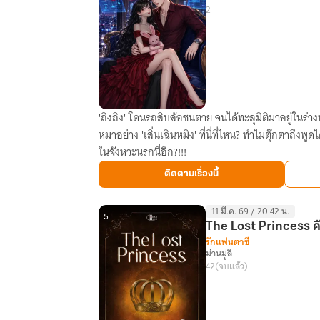
2
เป็น
ผี
'ถิงถิง' โดนรถสิบล้อชนตาย จนได้ทะลุมิติมาอยู่ในร่าง
ทะลุ
หมาอย่าง 'เสิ่นเฉินหมิง' ที่นี่ที่ไหน? ทำไมตุ๊กตาถึงพูดได้? ไหนจะระบบปริศนาที่ชอบโผล่มา
มิติ
ในจังหวะนรกนี่อีก?!!!
ทั้งที
ขอ
ติดตามเรื่องนี้
ผู้ชาย
ดีๆ
11 มี.ค. 69 / 20:42 น.
ได้
5
The Lost Princess คื
ไหม
รักแฟนตาซี
ม่านมู่ลี่
คะ!
42
(จบแล้ว)