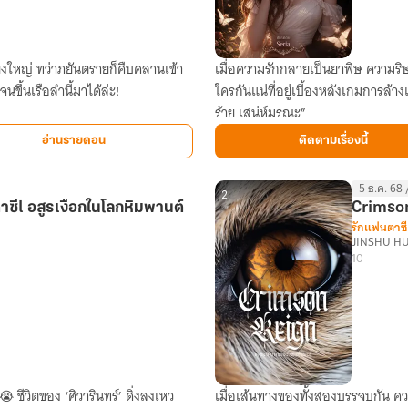
ิ่งใหญ่ ทว่าภยันตรายก็คืบคลานเข้า
เมื่อความรักกลายเป็นยาพิษ ความริษยาคือดาบสองคม และเสน่ห์ยาแฝดคืออาวุธสังหาร
รัก
นขึ้นเรือลำนี้มาได้ล่ะ!
ใครกันแน่ที่อยู่เบื้องหลังเกมการล้างแค้นอันโหดร้าย? ค้น
ลวง
ร้าย เสน่ห์มรณะ”
ร้าย
เสน่ห์
อ่านรายตอน
ติดตามเรื่องนี้
มรณะ
5 ธ.ค. 68 
2
ซีl อสูรเงือกในโลกหิมพานต์
Crimso
รักแฟนตาซี
JINSHU H
10
 ชีวิตของ ‘ศิวารินทร์’ ดิ่งลงเหว
เมื่อเส้นทางของทั้งสองบรรจบกัน 
Crimson