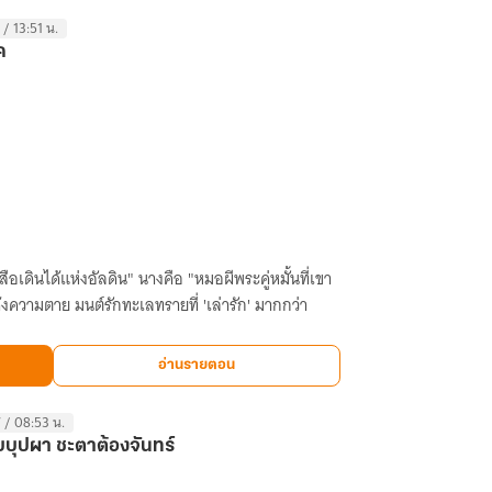
 / 13:51 น.
ค
นังสือเดินได้แห่งอัลดิน" นางคือ "หมอผีพระคู่หมั้นที่เขา
นโค้งความตาย มนต์รักทะเลทรายที่ 'เล่ารัก' มากกว่า
อ่านรายตอน
 / 08:53 น.
บุปผา ชะตาต้องจันทร์