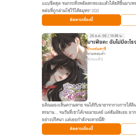
แบบขีดสุด จนกระทั่งพลัดตกทะเลแล้วได้สติขึ้นมาเพร
ชร
หล่อที่ถูกล่ามโซ่ไว้ใต้สมุทร! 🧜‍♂️✨
เคียง
ใจ
ติดตามเรื่องนี้
lรัก
แฟนตาซีl
26 ธ.ค. 68 / 14:48 น.
อสูร
มาเฟียคะ ฉันไม่มีอะไรจะ
เงือก
รักแฟนตาซี
ยามพลบค่ำ
ใน
4
(จบแล้ว)
โลก
หิมพานต์
E-
Book
อคิณมองเห็นความตาย จนได้รับฉายาจากวงการใต้ดินว่
มาเฟีย
ทรมาน... จนวันที่เขาได้เจอมายเดย์ แค่สัมผัสเธอ อา
คะ
อย่างปริศนา แต่เธอกำลังจะตายนี่สิ!
ฉัน
ไม่มี
ติดตามเรื่องนี้
อะไร