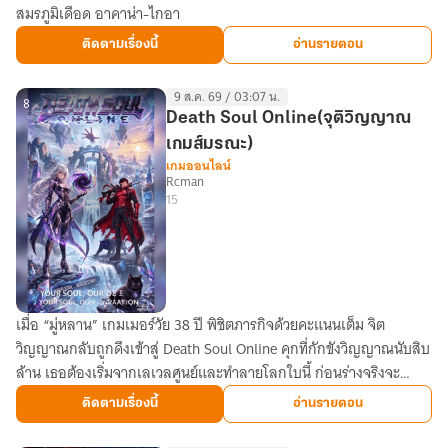
สมรภูมิเดือด อาคาน่า-ไกอา
ทะลุ
มิติ
ติดตามเรื่องนี้
อ่านรายตอน
สมรภูมิ
เมคา
9 ส.ค. 69 / 03:07 น.
ตำนาน
8
Death Soul Online(จุติวิญญาณ
อันดับ
เกมส์มรณะ)
1
เกมออนไลน์
Rcman
ที่
15
ต้อง
เริ่ม
ฟาร์ม
ใหม่
ตั้งแต่
เมื่อ “มู่หลาน” เกมเมอร์วัย 38 ปี พิชิตภารกิจด้วยคะแนนเต็ม จิต
Death
ศูนย์
วิญญาณกลับถูกดึงเข้าสู่ Death Soul Online คุกที่กักขังวิญญาณนับสิบ
Soul
ล้าน เธอต้องเริ่มจากเลเวลศูนย์และทำลายโลกใบนี้ ก่อนร่างจริงจะ
Online(จุติ
สิ้นลม!
วิญญาณ
ติดตามเรื่องนี้
อ่านรายตอน
เกมส์
มรณะ)