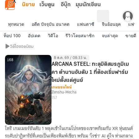
ข้ามไปยังเนื้อหาหลัก
นิยาย
เว็บตูน
อีบุ๊ก
มุมนักเขียน
ทุกหมวด
อดีต ปัจจุบัน อนาคต
แฟนตาซี
จีนย้อนยุค
แฟนฟิ
ท็อป 100
อัปเดต
วิดีโอ
รีวิวโดยสมาชิก
จบล่าสุด
ขายดี
วิดีโอ
วิดีโอยอดนิยม
ยอด
8 ส.ค. 69 / 08:33 น.
นิยม
168
ARCANA STEEL: ทะลุมิติสมรภูมิเม
คา ตำนานอันดับ 1 ที่ต้องเริ่มฟาร์ม
ใหม่ตั้งแต่ศูนย์
เกมออนไลน์
Zenshu-Mecha
157
โทริ เกมเมอร์อันดับ 1 หลุดเข้าในเกมโปรดของเขาพร้อมกับ XR หุ่นยนต์
ARCANA
ระดับปาฏิหาริย์ที่เคยเป็นเพียงพิมพ์เขียว พร้อม 'โรซ่า' AI คู่ใจ ท่ามกลาง
STEEL: