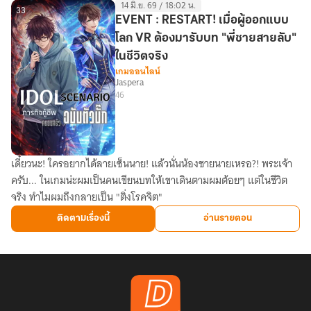
14 มิ.ย. 69 / 18:02 น.
33
EVENT : RESTART! เมื่อผู้ออกแบบ
โลก VR ต้องมารับบท "พี่ชายสายลับ"
ในชีวิตจริง
เกมออนไลน์
Jaspera
46
เดี๋ยวนะ! ใครอยากได้ลายเซ็นนาย! แล้วนั่นน้องชายนายเหรอ?! พระเจ้า
EVENT
ครับ... ในเกมน่ะผมเป็นคนเขียนบทให้เขาเดินตามผมต้อยๆ แต่ในชีวิต
:
จริง ทำไมผมถึงกลายเป็น "ติ่งโรคจิต"
RESTART!
เมื่อ
ติดตามเรื่องนี้
อ่านรายตอน
ผู้
ออกแบบ
โลก
VR
ต้อง