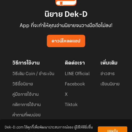
มา
รับ
นิยาย Dek-D
บท
"พี่
App ที่จะทำให้คุณอ่านนิยายจนวางมือถือไม่ลง!
ชาย
สายลับ"
ดาวน์โหลดแอป
ใน
ชีวิต
จริง
วิธีการใช้งาน
ติดต่อเรา
เพิ่มเติม
วิธีเติม Coin / ชำระเงิน
LINE Official
ข่าวสาร
วิธีซื้อนิยาย
Facebook
เขียนนิยาย
คู่มือการใช้งาน
X
กติกาการใช้งาน
Tiktok
คำถามที่พบบ่อย
Dek-D.com ใช้คุกกี้เพื่อพัฒนาประสบการณ์ของ ผู้ใช้ให้ดียิ่งขึ้น
ยอมรับ