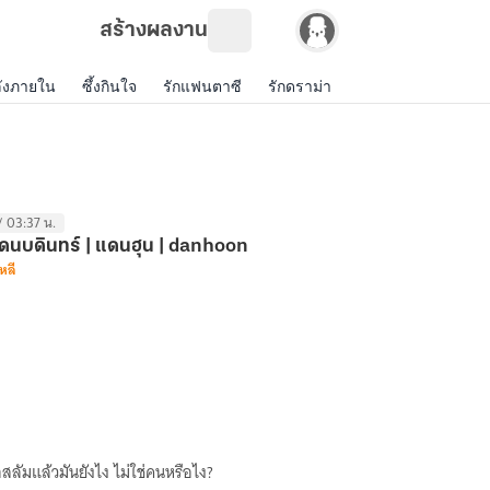
สร้างผลงาน
ังภายใน
ซึ้งกินใจ
รักแฟนตาซี
รักดราม่า
แฟนฟิคฝรั่ง
เกม
 / 03:37 น.
แดนบดินทร์ | แดนฮุน | danhoon
หลี
กสลัมแล้วมันยังไง ไม่ใช่คนหรือไง?