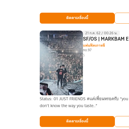
Shooting
Star
of
ติดตามเรื่องนี้
Vacation
#JUNBIN
21 ก.ค. 62 / 00:26 น.
SF/OS | MARKBAM E
แฟนฟิคเกาหลี
no.97
5
Status: 01 JUST FRIENDS #แค่เพื่อนหรอครับ “you say we’re just friends but friends
SF/OS
don’t know the way you taste..”
|
MARKBAM
Era
ติดตามเรื่องนี้