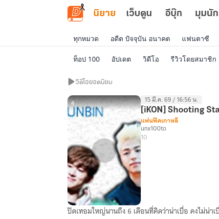
ข้ามไปยังเนื้อหาหลัก
นิยาย
เว็บตูน
อีบุ๊ก
มุมนัก
ทุกหมวด
อดีต ปัจจุบัน อนาคต
แฟนตาซี
ท็อป 100
อัปเดต
วิดีโอ
รีวิวโดยสมาชิก
วิดีโอ
วิดีโอยอดนิยม
ยอด
15 มี.ค. 69 / 16:56 น.
นิยม
4
[iKON] Shooting St
แฟนฟิคเกาหลี
unx100to
10
ปิดเทอมใหญ่นานถึง 6 เดือนที่คิดว่าน่าเบื่อ คงไม่น่าเบ
[iKON]