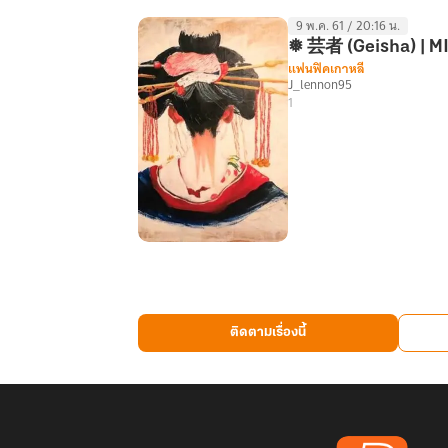
9 พ.ค. 61 / 20:16 น.
❅ 芸者 (Geisha) | M
แฟนฟิคเกาหลี
J_lennon95
1
❅
芸
者
(Geisha)
ติดตามเรื่องนี้
|
MINJ
❅