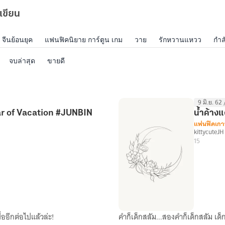
เขียน
จีนย้อนยุค
แฟนฟิคนิยาย การ์ตูน เกม
วาย
รักหวานแหวว
กำล
จบล่าสุด
ขายดี
9 มิ.ย. 62
ar of Vacation #JUNBIN
น้ำค้าง
แฟนฟิคเกา
kittycuteJH
15
ื่ออีกต่อไปแล้วล่ะ!
คำก็เด็กสลัม...สองคำก็เด็กสลัม เด็
น้ำค้าง