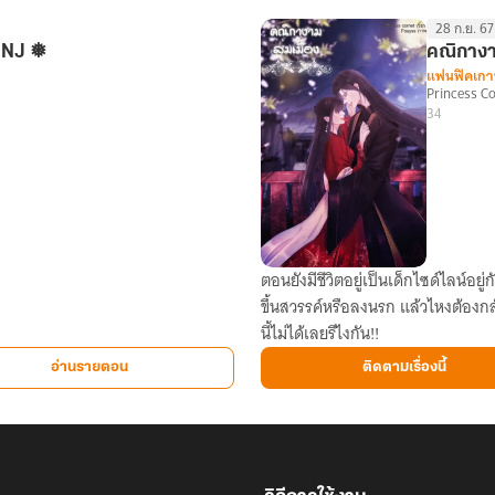
■
28 ก.ย. 67
INJ ❅
คณิกางา
แฟนฟิคเกา
Princess C
34
ตอนยังมีชีวิตอยู่เป็นเด็กไซด์ไลน์อย
คณิกา
ขึ้นสวรรค์หรือลงนรก แล้วไหงต้องกล
งาม
นี้ไม่ได้เลยรึไงกัน!!
ล่ม
เมือง
อ่านรายตอน
ติดตามเรื่องนี้
[MarkBam]
#ม
บงา
มล่ม
เมือง