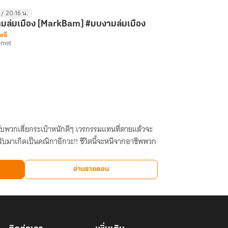
 / 20:16 น.
มล่มเมือง [MarkBam] #มบงามล่มเมือง
หลี
omet
ู่กับพวกเสี่ยกระเป๋าหนักดีๆ เวรกรรมแทนที่ตายแล้วจะ
ับมาเกิดเป็นคณิกาอีกวะ!! ชีวิตนี้จะหนีจากอาชีพพวก
อ่านรายตอน