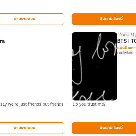
แดน
บดินทร์
|
อ่านรายตอน
ติดตามเรื่องนี้
แดน
ฮุน
9 พ.ค. 61 
|
ra
BTS | 
danhoon
แฟนฟิคเกา
cookylatte
1
'Do you trust me?'
BTS
|
TOMORROW
■
อ่านรายตอน
ติดตามเรื่องนี้
KOOKGA