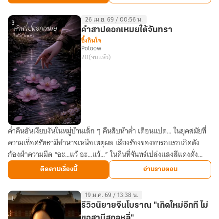
(E-
Book)
26 เม.ย. 69 / 00:56 น.
3
คำสาปดอกเหมยใต้จันทรา
ซึ้งกินใจ
Poloow
20
(จบแล้ว)
ค่ำคืนอันเงียบงันในหมู่บ้านเล็ก ๆ คืนสิบห้าค่ำ เดือนแปด… ในยุคสมัยที่
คำ
ความเชื่อศรัทธามีอำนาจเหนือเหตุผล เสียงร้องของทารกแรกเกิดดัง
สาป
ก้องฝ่าความมืด “อะ…แว้ อะ…แว้…” ในคืนที่จันทร์เปล่งแสงสีแดงดั่ง
ดอก
โลหิต
เหม
ติดตามเรื่องนี้
อ่านรายตอน
ย
ใต้
19 ม.ค. 69 / 13:38 น.
จันทรา
1
รีวิวนิยายจีนโบราณ "เกิดใหม่อีกที ไม่
ขอสามีสกุลหลี่"