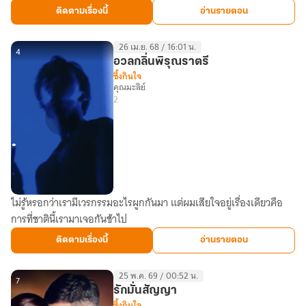
ที่
ติดตามเรื่องนี้
อ่านรายตอน
รอ
กับ
26 เม.ย. 68 / 16:01 น.
คน
4
อวลกลิ่นพิรุณราตรี
ที่รัก
ซึ้งกินใจ
คุณมะลิย์
2
ไม่รู้หรอกว่าเรามีเวรกรรมอะไรผูกกันมา แต่ผมเสียใจอยู่เรื่องเดียวคือ
อวล
การที่ชาตินี้เรามาเจอกันช้าไป
กลิ่น
พิรุณ
ติดตามเรื่องนี้
อ่านรายตอน
ราตรี
25 พ.ค. 69 / 00:52 น.
7
รักมั่นสัญญา
ซึ้งกินใจ