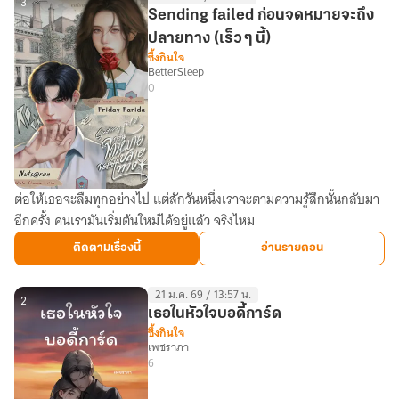
แม่ทัพ
3
Sending failed ก่อนจดหมายจะถึง
หยาม
ปลายทาง (เร็ว ๆ นี้)
ไม่
ซึ้งกินใจ
BetterSleep
ได้"
0
ต่อให้เธอจะลืมทุกอย่างไป แต่สักวันหนึ่งเราจะตามความรู้สึกนั้นกลับมา
Sending
อีกครั้ง คนเรามันเริ่มต้นใหม่ได้อยู่แล้ว จริงไหม
failed
ก่อน
ติดตามเรื่องนี้
อ่านรายตอน
จดหมาย
จะ
21 ม.ค. 69 / 13:57 น.
ถึง
2
เธอในหัวใจบอดี้การ์ด
ปลาย
ซึ้งกินใจ
เพชราภา
ทาง
6
(เร็ว
ๆ