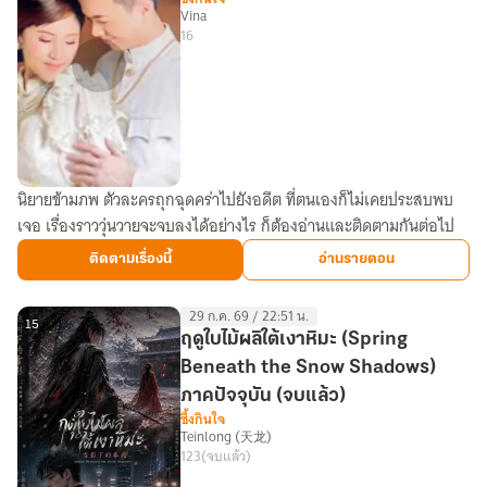
Vina
16
นิยายข้ามภพ ตัวละครถุกฉุดคร่าไปยังอดีต ที่ตนเองก็ไม่เคยประสบพบ
รัก
เจอ เรื่องราววุ่นวายจะจบลงได้อย่างไร ก็ต้องอ่านและติดตามกันต่อไป
มั่น
สัญญา
ติดตามเรื่องนี้
อ่านรายตอน
29 ก.ค. 69 / 22:51 น.
15
ฤดูใบไม้ผลิใต้เงาหิมะ (Spring
Beneath the Snow Shadows)
ภาคปัจจุบัน (จบแล้ว)
ซึ้งกินใจ
Teinlong (天龙)
123
(จบแล้ว)