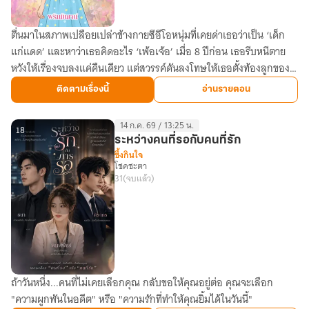
ตื่นมาในสภาพเปลือยเปล่าข้างกายซีอีโอหนุ่มที่เคยด่าเธอว่าเป็น ‘เด็ก
ไม่
แก่แดด’ และหาว่าเธอคิดอะไร ‘เพ้อเจ้อ’ เมื่อ 8 ปีก่อน เธอรีบหนีตาย
คิด
หวังให้เรื่องจบลงแค่คืนเดียว แต่สวรรค์ดันลงโทษให้เธอตั้งท้องลูกของ
จะ
เขา
รัก
ติดตามเรื่องนี้
อ่านรายตอน
ก็
ไม่
14 ก.ค. 69 / 13:25 น.
ต้อง
18
ระหว่างคนที่รอกับคนที่รัก
มา
ซึ้งกินใจ
โชคชะตา
รัก
31
(จบแล้ว)
ถ้าวันหนึ่ง...คนที่ไม่เคยเลือกคุณ กลับขอให้คุณอยู่ต่อ คุณจะเลือก
ระหว่าง
"ความผูกพันในอดีต" หรือ "ความรักที่ทำให้คุณยิ้มได้ในวันนี้"
คน