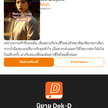
ซึ้งกินใจ
เพชราภา
5
เพราะความรักที่บอดมืด เสิ่นหยวนจึงจบชีวิตลงด้วยยาพิษเพียงจอกเดียว
รีวิว
จากน้ำมือของคนที่นางรักสุดหัวใจ เมื่อสวรรค์เมตตาให้โชควาสนาได้เกิด
นิยาย
ใหม่อีกครั้ง นางจึงขอเปลี่ยนเส้นทางชีวิตใหม่ทั้งหมด!
จีน
โบราณ
ติดตามเรื่องนี้
อ่านรายตอน
"เกิด
ใหม่
อีก
ที
ไม่
ขอ
สามี
นิยาย Dek-D
สกุล