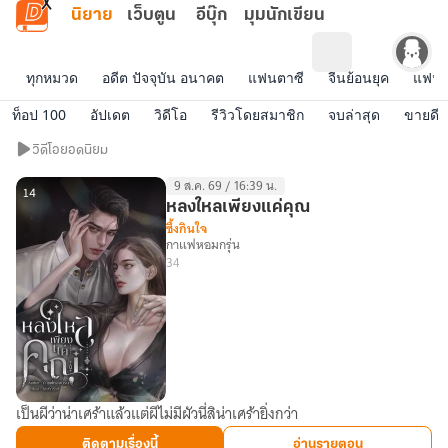
ข้ามไปยังเนื้อหาหลัก
นิยาย
เว็บตูน
อีบุ๊ก
มุมนักเขียน
ทุกหมวด
อดีต ปัจจุบัน อนาคต
แฟนตาซี
จีนย้อนยุค
แฟนฟิ
ท็อป 100
อัปเดต
วิดีโอ
รีวิวโดยสมาชิก
จบล่าสุด
ขายดี
วิดีโอ
วิดีโอยอดนิยม
ยอด
9 ส.ค. 69 / 16:39 น.
นิยม
14
หลงใหลเพียงแค่คุณ
ซึ้งกินใจ
กาแฟหอมกรุ่น
34
เป็นผีว่าน่าเศร้าแล้วแต่ผีไม่มีผัวนี่สิน่าเศร้ายิ่งกว่า
หลงใหล
เพียง
ติดตามเรื่องนี้
อ่านรายตอน