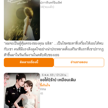
ปภาวรินทร์อินเลิฟ
34
(จบแล้ว)
"ผมจะเป็นผู้คุ้มครองของคุณ อลิส" ...เป็นโชคชะตาที่เหวี่ยงให้เธอได้พบ
เมีย
กับเขา คนที่มีแรงดึงดูดใจอย่างน่าประหลาดตั้งแต่วินาทีแรกที่เขาปรากฏ
ที่
ตัวขึ้นมาในวันเริ่มงานในคลับลับของเธอ
ถูก
ซื้อ
ติดตามเรื่องนี้
อ่านรายตอน
6 ส.ค. 69 / 01:24 น.
18
ขอให้(รัก) เหมือนเดิม
ซึ้งกินใจ
Vina
48