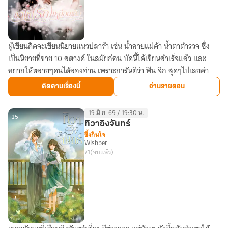
ผู้เขียนคิดจะเขียนนิยายแนวปลาร้า เช่น น้ำลายแม่ค้า น้ำตาตำรวจ ซึ่ง
ขอ
เป็นนิยายที่ขาย 10 สตางค์ ในสมัยก่อน บัดนี้ได้เขียนสำเร็จแล้ว และ
ให้(รัก)
อยากให้หลายๆคนได้ลองอ่าน เพราะการันตีว่า ฟิน จิก สุดๆไปเลยค่า
เหมือน
เดิม
ติดตามเรื่องนี้
อ่านรายตอน
19 มิ.ย. 69 / 19:30 น.
15
ทิวาอิงจันทร์
ซึ้งกินใจ
Wishper
71
(จบแล้ว)