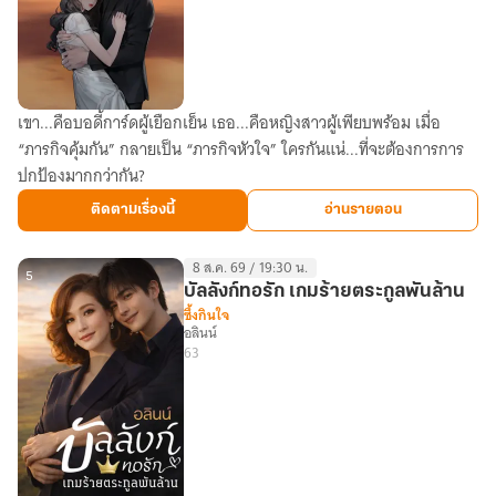
นี้)
เขา...คือบอดี้การ์ดผู้เยือกเย็น เธอ...คือหญิงสาวผู้เพียบพร้อม เมื่อ
เธอ
“ภารกิจคุ้มกัน” กลายเป็น “ภารกิจหัวใจ” ใครกันแน่...ที่จะต้องการการ
ใน
ปกป้องมากกว่ากัน?
หัวใจ
บอดี้
ติดตามเรื่องนี้
อ่านรายตอน
การ์ด
8 ส.ค. 69 / 19:30 น.
5
บัลลังก์ทอรัก เกมร้ายตระกูลพันล้าน
ซึ้งกินใจ
อลินน์
63