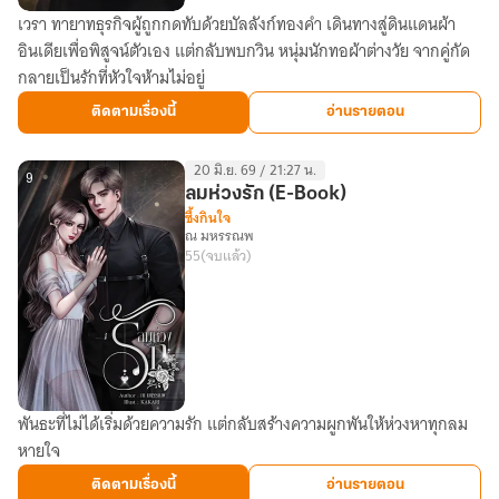
เวรา ทายาทธุรกิจผู้ถูกกดทับด้วยบัลลังก์ทองคำ เดินทางสู่ดินแดนผ้า
บัลลังก์
อินเดียเพื่อพิสูจน์ตัวเอง แต่กลับพบกวิน หนุ่มนักทอผ้าต่างวัย จากคู่กัด
ทอ
กลายเป็นรักที่หัวใจห้ามไม่อยู่
รัก
เกม
ติดตามเรื่องนี้
อ่านรายตอน
ร้าย
ตระกูล
20 มิ.ย. 69 / 21:27 น.
พัน
9
ลมห่วงรัก (E-Book)
ล้าน
ซึ้งกินใจ
ณ มหรรณพ
55
(จบแล้ว)
พันธะที่ไม่ได้เริ่มด้วยความรัก แต่กลับสร้างความผูกพันให้ห่วงหาทุกลม
ลม
หายใจ
ห่วง
รัก
ติดตามเรื่องนี้
อ่านรายตอน