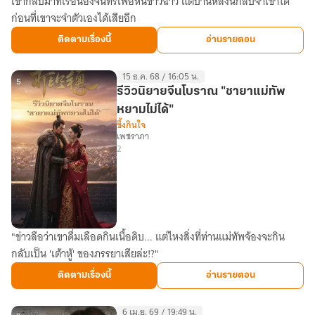
เขากลับมาที่เรือนอิงจันทร์เพื่อหนีข่าวฉาว แต่บ้านหลังนี้กลับจำเขาได้
ทิวา
ก่อนที่เขาจะจำตัวเองได้เสียอีก
อิง
จันทร์
ติดตามเรื่องนี้
อ่านรายตอน
15 ธ.ค. 68 / 16:05 น.
5
รีวิวนิยายจีนโบราณ "ชายาแม่ทัพ
หยามไม่ได้"
ซึ้งกินใจ
เพชราภา
2
"ข่าวลือว่าเขาดื่มเลือดกินเนื้อดิบ... แต่ไหงสิ่งที่ท่านแม่ทัพจ้องจะกิน
รีวิว
กลับเป็น 'เต้าหู้' ของภรรยาเสียล่ะ!?"
นิยาย
จีน
ติดตามเรื่องนี้
อ่านรายตอน
โบราณ
"ชายา
6 เม.ย. 69 / 19:49 น.