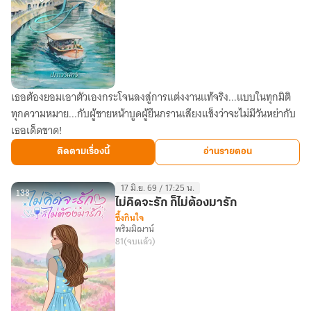
เธอต้องยอมเอาตัวเองกระโจนลงสู่การแต่งงานแท้จริง...แบบในทุกมิติ
ปลาย
ทุกความหมาย...กับผู้ชายหน้าบูดผู้ยืนกรานเสียงแข็งว่าจะไม่มีวันหย่ากับ
ทาง
เธอเด็ดขาด!
คือ
รัก
ติดตามเรื่องนี้
อ่านรายตอน
17 มิ.ย. 69 / 17:25 น.
138
ไม่คิดจะรัก ก็ไม่ต้องมารัก
ซึ้งกินใจ
พริมมิฌาน์
81
(จบแล้ว)