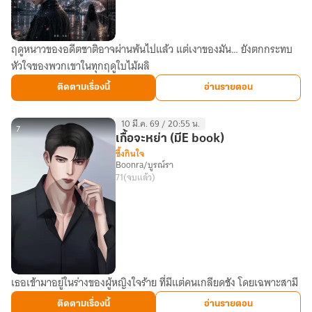
ฤดูหนาวของอดีตชาติอาจผ่านพ้นไปแล้ว แต่เงาของมัน… ยังตกกระทบ
ฤดู
หัวใจของพวกเขาในทุกฤดูใบไม้ผลิ
ใบไม้
ผลิ
ติดตามเรื่องนี้
อ่านรายตอน
ใต้
เงา
10 มี.ค. 69 / 20:55 น.
หิมะ
7
เกื้อจะหย่า (มีE book)
(Spring
ซึ้งกินใจ
Boonra/บูรณ์รา
Beneath
71
(จบแล้ว)
the
Snow
Shadows)
ภาค
ปัจจุบัน
(จบ
เธอเข้ามาอยู่ในร่างของผู้หญิงใจร้าย ที่มีแต่คนเกลียดชัง โดยเฉพาะสามี
เกื้อ
แล้ว)
จะ
ติดตามเรื่องนี้
อ่านรายตอน