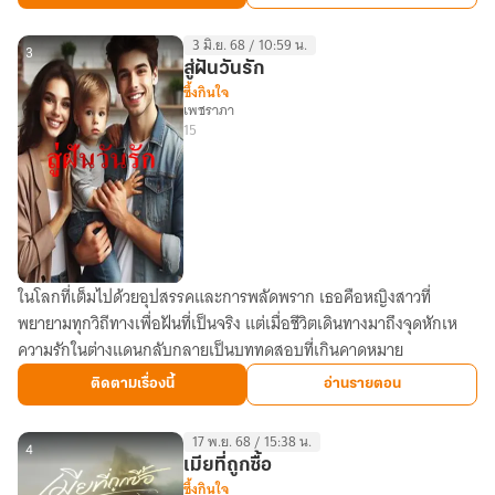
หย่า
(มีE
3 มิ.ย. 68 / 10:59 น.
book)
3
สู่ฝันวันรัก
ซึ้งกินใจ
เพชราภา
15
ในโลกที่เต็มไปด้วยอุปสรรคและการพลัดพราก เธอคือหญิงสาวที่
สู่
พยายามทุกวิถีทางเพื่อฝันที่เป็นจริง แต่เมื่อชีวิตเดินทางมาถึงจุดหักเห
ฝัน
ความรักในต่างแดนกลับกลายเป็นบททดสอบที่เกินคาดหมาย
วัน
รัก
ติดตามเรื่องนี้
อ่านรายตอน
17 พ.ย. 68 / 15:38 น.
4
เมียที่ถูกซื้อ
ซึ้งกินใจ