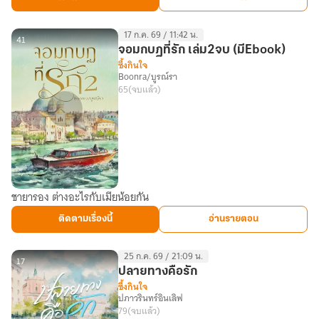
แค่
คุณ
17 ก.ค. 69 / 11:42 น.
41
จอมกบฏที่รัก เล่ม2จบ (มีEbook)
ซึ้งกินใจ
Boonra/บูรณ์รา
65
(จบแล้ว)
ชายารอง ต่างอะไรกับเมียน้อยกัน
จอม
กบฏ
ติดตามเรื่องนี้
อ่านรายตอน
ที่รัก
เล่ม2จบ
25 ก.ค. 69 / 21:09 น.
(มีEbook)
17
ปลายทางคือรัก
ซึ้งกินใจ
ปภาวรินทร์อินเลิฟ
79
(จบแล้ว)