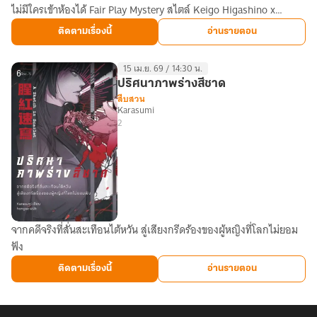
ไม่มีใครเข้าห้องได้ Fair Play Mystery สไตล์ Keigo Higashino x
บน
Bangkok Noir
ชั้น
ติดตามเรื่องนี้
อ่านรายตอน
13
15 เม.ย. 69 / 14:30 น.
6
ปริศนาภาพร่างสีชาด
สืบสวน
Karasumi
2
จากคดีจริงที่สั่นสะเทือนไต้หวัน สู่เสียงกรีดร้องของผู้หญิงที่โลกไม่ยอม
ปริศนา
ฟัง
ภาพ
ร่าง
ติดตามเรื่องนี้
อ่านรายตอน
สี
ชาด