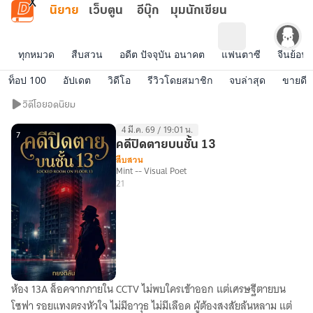
ข้ามไปยังเนื้อหาหลัก
นิยาย
เว็บตูน
อีบุ๊ก
มุมนักเขียน
ทุกหมวด
สืบสวน
อดีต ปัจจุบัน อนาคต
แฟนตาซี
จีนย้อนย
ท็อป 100
อัปเดต
วิดีโอ
รีวิวโดยสมาชิก
จบล่าสุด
ขายดี
วิดีโอ
วิดีโอยอดนิยม
ยอด
4 มี.ค. 69 / 19:01 น.
นิยม
7
คดีปิดตายบนชั้น 13
สืบสวน
Mint -- Visual Poet
21
ห้อง 13A ล็อคจากภายใน CCTV ไม่พบใครเข้าออก แต่เศรษฐีตายบน
คดี
โซฟา รอยแทงตรงหัวใจ ไม่มีอาวุธ ไม่มีเลือด ผู้ต้องสงสัยล้นหลาม แต่
ปิดตาย