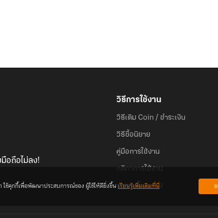
วิธีการใช้งาน
วิธีเติม Coin / ชำระเงิน
วิธีซื้อนิยาย
คู่มือการใช้งาน
มือถือไม่ลง!
กติกาการใช้งาน
้คุกกี้เพื่อพัฒนาประสบการณ์ของ ผู้ใช้ให้ดียิ่งขึ้น
เรียนรู้เพิ่มเติมที่นี่
ย
คำถามที่พบบ่อย