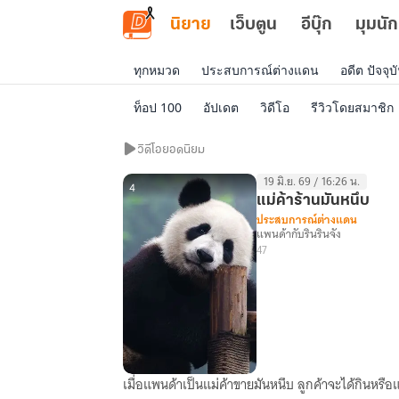
ข้ามไปยังเนื้อหาหลัก
นิยาย
เว็บตูน
อีบุ๊ก
มุมนัก
ทุกหมวด
ประสบการณ์ต่างแดน
อดีต ปัจจุ
ท็อป 100
อัปเดต
วิดีโอ
รีวิวโดยสมาชิก
วิดีโอ
วิดีโอยอดนิยม
ยอด
19 มิ.ย. 69 / 16:26 น.
นิยม
4
แม่ค้าร้านมันหนึบ
ประสบการณ์ต่างแดน
แพนด้ากับรินรินจัง
47
เมื่อแพนด้าเป็นแม่ค้าขายมันหนึบ ลูกค้าจะได้กินหรือ
แม่ค้า