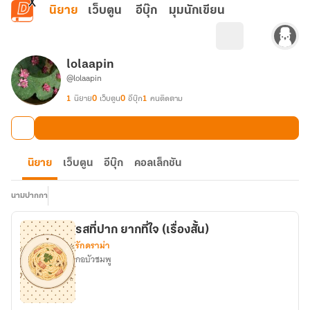
ข้ามไปยังเนื้อหาหลัก
นิยาย
เว็บตูน
อีบุ๊ก
มุมนักเขียน
lolaapin
@lolaapin
1
นิยาย
0
เว็บตูน
0
อีบุ๊ก
1
คนติดตาม
นิยาย
เว็บตูน
อีบุ๊ก
คอลเล็กชัน
นามปากกา
รสที่ปาก ยากที่ใจ (เรื่องสั้น)
รักดราม่า
กอบัวชมพู