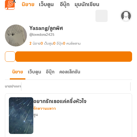
ข้ามไปยังเนื้อหาหลัก
นิยาย
เว็บตูน
อีบุ๊ก
มุมนักเขียน
Yasang/ลูกพิศ
@lovedora2425
2
นิยาย
0
เว็บตูน
0
อีบุ๊ก
0
คนติดตาม
นิยาย
เว็บตูน
อีบุ๊ก
คอลเล็กชัน
นามปากกา
อยากรักเธอแค่ครึ่งหัวใจ
รักหวานแหวว
ลูน