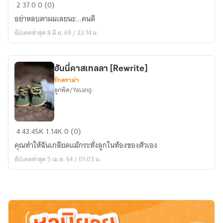
อยาก
2
37
0
0 (0)
รัก
อย่าหลบตาผมเลยนะ...คนดี
เธอ
อัปเดตล่าสุด 8 มิ.ย. 69 / 22:14 น.
แค่
ครึ่ง
หัวใจ
ฮันนี่คาสเทลลา [Rewrite]
รักดราม่า
ลูกพิศ/Yasang
ฮัน
4
43.45K
1.14K
0 (0)
นี่
คุณทำให้ฉันเกลียดแม้กระทั่งลูกในท้องของตัวเอง
คาส
อัปเดตล่าสุด 5 เม.ย. 64 / 01:03 น.
เท
ลลา
[Rewrite]