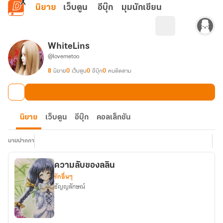
ข้ามไปยังเนื้อหาหลัก
นิยาย
เว็บตูน
อีบุ๊ก
มุมนักเขียน
WhiteLins
@lovemetoo
8
นิยาย
0
เว็บตูน
0
อีบุ๊ก
0
คนติดตาม
นิยาย
เว็บตูน
อีบุ๊ก
คอลเล็กชัน
นามปากกา
ความลับของลลิน
รักอื่นๆ
ธัญญลักษณ์