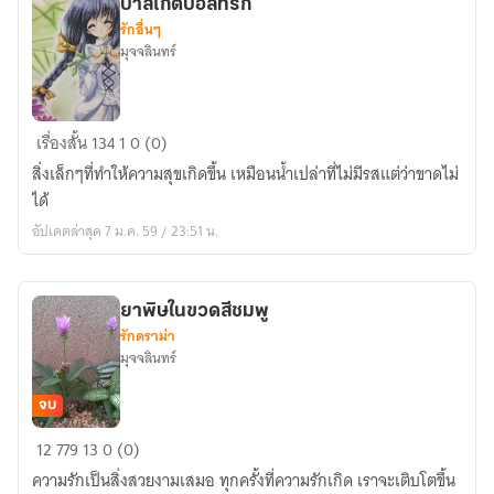
บาสเกตบอลที่รัก
รักอื่นๆ
มุจจลินทร์
บาสเกตบอล
เรื่องสั้น
134
1
0 (0)
ที่รัก
สิ่งเล็กๆที่ทำให้ความสุขเกิดขึ้น เหมือนน้ำเปล่าที่ไม่มีรสแต่ว่าขาดไม่
ได้
อัปเดตล่าสุด 7 ม.ค. 59 / 23:51 น.
ยาพิษในขวดสีชมพู
รักดราม่า
มุจจลินทร์
จบ
ยา
12
779
13
0 (0)
พิษ
ความรักเป็นสิ่งสวยงามเสมอ ทุกครั้งที่ความรักเกิด เราจะเติบโตขึ้น