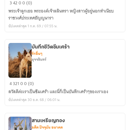
ความ
3
42
0
0 (0)
ลับ
พระเจ้าลูกเธอ พระองค์เจ้าลลินทรา หญิงสาวผู้อยู่นอกทำเนียบ
ของ
ราชวงศ์ประเทศธัญญนารา
ลลิน
อัปเดตล่าสุด 1 ก.ค. 69 / 07:55 น.
บันทึกชีวิตซึมเศร้า
รักอื่นๆ
มุจจลินทร์
บันทึก
4
321
0
0 (0)
ชีวิต
สวัสดีค่ะเราเป็นซึมเศร้า และนี่ก็เป็นบันทึกเศร้าๆของเราเอง
ซึม
อัปเดตล่าสุด 30 ธ.ค. 68 / 06:01 น.
เศร้า
สามเหรียญทอง
อดีต ปัจจุบัน อนาคต