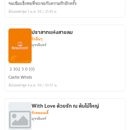
ใน
จนเข้มแข็งพอที่จะเจอกับความรักอักครั้ง
ขวด
อัปเดตล่าสุด 7 ม.ค. 59 / 21:45 น.
สีชมพู
ปราสาทแห่งสายลม
รักอื่นๆ
มุจจลินทร์
ปราสาท
2
302
3
0 (0)
แห่ง
Castle Winds
สายลม
อัปเดตล่าสุด 4 ม.ค. 59 / 10:57 น.
With Love ด้วยรัก ณ ต้นไม้ใหญ่
รักคอมเมดี้
มุจจลินทร์