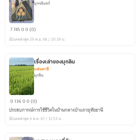
มุจจลินทร์
สาม
7
745
0
0 (0)
เหรียญ
อัปเดตล่าสุด 29 พ.ย. 68 / 20:39 น.
ทอง
เรื่องเล่าของมุกลิน
แฟนตาซี
มุกลิน
เรื่อง
0
136
0
0 (0)
เล่า
ประสบการณ์การใช้ชีวิตในบ้านกลางป่าแถวอุทัยธานี
ของ
อัปเดตล่าสุด 6 ต.ค. 67 / 12:53 น.
มุ
กลิน