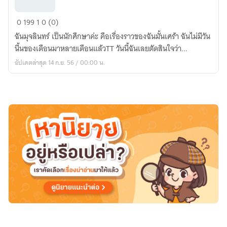
With
0
199
1
0 (0)
Love
ฉันมุจลินทร์ เป็นนักศึกษาค่ะ คือเรื่องราวของฉันมั้นเศร้า ฉันไม่มีวัน
ด้วย
นี้นของเดือนมาหลายเดือนแล้วTT วันนี้ฉันเลยตัดสินใจว่า...
รัก
อัปเดตล่าสุด 14 ก.ย. 56 / 00:00 น.
ณ
ต้นไม้
ใหญ่