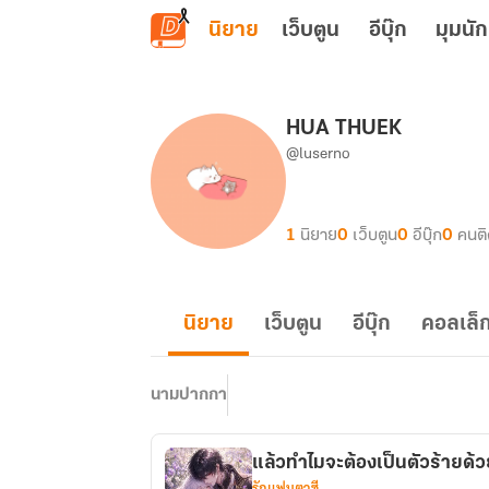
ข้ามไปยังเนื้อหาหลัก
นิยาย
เว็บตูน
อีบุ๊ก
มุมนัก
HUA THUEK
@luserno
1
นิยาย
0
เว็บตูน
0
อีบุ๊ก
0
คนต
นิยาย
เว็บตูน
อีบุ๊ก
คอลเล็ก
นามปากกา
แล้วทำไมจะต้องเป็นตัวร้ายด้
รักแฟนตาซี