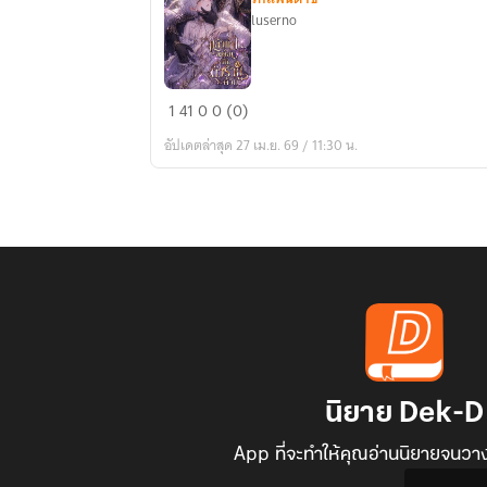
luserno
แล้ว
1
41
0
0 (0)
ทำไม
อัปเดตล่าสุด 27 เม.ย. 69 / 11:30 น.
จะ
ต้อง
เป็น
ตัว
ร้าย
ด้วย
นิยาย Dek-D
App ที่จะทำให้คุณอ่านนิยายจนวาง