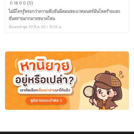
C.F.E.L
0
18
0
0 (0)
ไม่มีใครรู้หรอกว่าความลับอันมืดมนของเวทมนตร์มันโหดร้ายและ
อันตรายมากมายขนาดไหน
อัปเดตล่าสุด 30 มี.ค. 69 / 16:56 น.