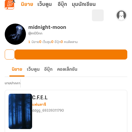
ข้ามไปยังเนื้อหาหลัก
นิยาย
เว็บตูน
อีบุ๊ก
มุมนักเขียน
midnight-moon
@m00nn
1
นิยาย
0
เว็บตูน
0
อีบุ๊ก
0
คนติดตาม
นิยาย
เว็บตูน
อีบุ๊ก
คอลเล็กชัน
นามปากกา
C.F.E.L
แฟนตาซี
ddgg_69339311790