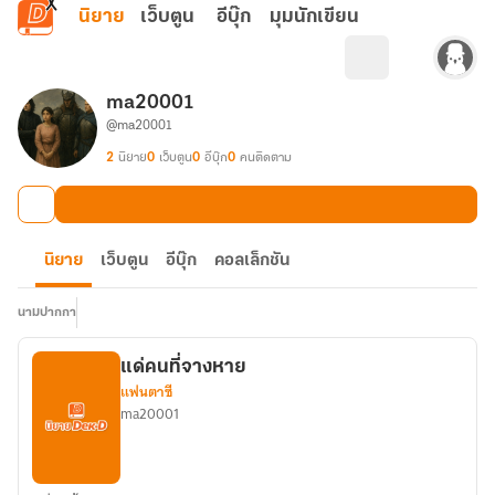
ข้ามไปยังเนื้อหาหลัก
นิยาย
เว็บตูน
อีบุ๊ก
มุมนักเขียน
ma20001
@ma20001
2
นิยาย
0
เว็บตูน
0
อีบุ๊ก
0
คนติดตาม
นิยาย
เว็บตูน
อีบุ๊ก
คอลเล็กชัน
นามปากกา
แด่คนที่จางหาย
แฟนตาซี
ma20001