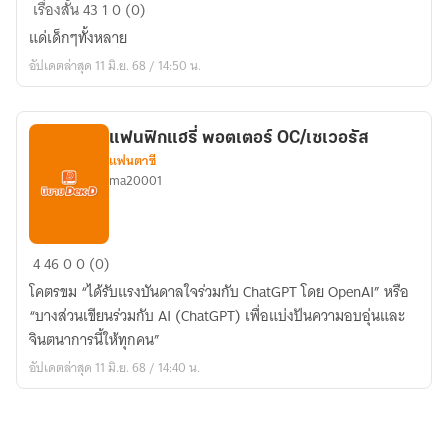
แด่
เรื่องสั้น
43
1
0 (0)
คน
แด่เด็กๆทั้งหลาย
ที่
อัปเดตล่าสุด 11 มิ.ย. 68 / 14:50 น.
จาง
หาย
แฟนฟิกแฮรี่ พอตเตอร์ OC/เซเวอรัส
แฟนตาซี
ma20001
แฟน
4
46
0
0 (0)
ฟิก
โคตรขม “ได้รับแรงบันดาลใจร่วมกับ ChatGPT โดย OpenAI” หรือ
แฮ
“บางส่วนเขียนร่วมกับ AI (ChatGPT) เพื่อแบ่งปันความอบอุ่นและ
รี่
จินตนาการนี้ให้ทุกคน”
พอต
อัปเดตล่าสุด 11 มิ.ย. 68 / 14:40 น.
เตอร์
OC/
เซ