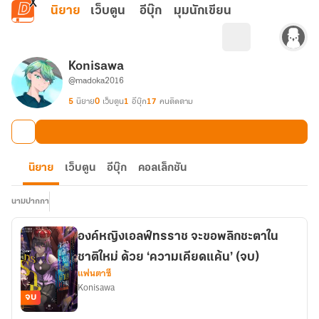
ข้ามไปยังเนื้อหาหลัก
นิยาย
เว็บตูน
อีบุ๊ก
มุมนักเขียน
Konisawa
@madoka2016
5
นิยาย
0
เว็บตูน
1
อีบุ๊ก
17
คนติดตาม
นิยาย
เว็บตูน
อีบุ๊ก
คอลเล็กชัน
นามปากกา
องค์หญิงเอลฟ์ทรราช จะขอพลิกชะตาใน
ชาติใหม่ ด้วย ‘ความเคียดแค้น’ (จบ)
แฟนตาซี
Konisawa
จบ