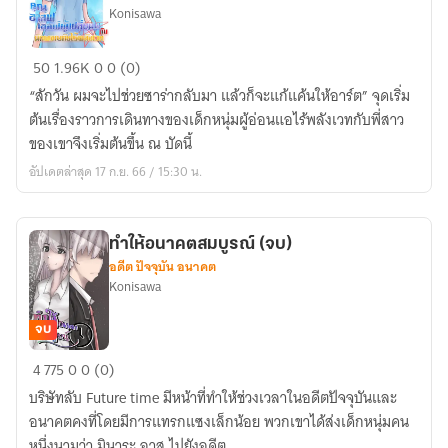
Konisawa
คุณ
50
1.96K
0
0 (0)
ฮาล์ฟ
“สักวัน ผมจะไปช่วยซาร่ากลับมา แล้วก็จะแก้แค้นให้อาร์ต” จุดเริ่ม
เอลฟ์
ต้นเรื่องราวการเดินทางของเด็กหนุ่มผู้อ่อนแอไร้พลังเวทกับพี่สาว
ผู้
ของเขาจึงเริ่มต้นขึ้น ณ บัดนี้
เปลี่ยน
อัปเดตล่าสุด 17 ก.ย. 66 / 15:30 น.
ไป
กับ
นัก
ทำให้อนาคตสมบูรณ์ (จบ)
ผจญ
อดีต ปัจจุบัน อนาคต
ภัย
Konisawa
ไร้
พลัง
จบ
เวท
ทำให้
4
775
0
0 (0)
อนาคต
บริษัทลับ Future time มีหน้าที่ทำให้ช่วงเวลาในอดีตปัจจุบันและ
สมบูรณ์
อนาคตคงที่โดยมีการแทรกแซงเล็กน้อย พวกเขาได้ส่งเด็กหนุ่มคน
(จบ)
หนึ่งนามว่า มินาระ อาสุ ไปยังอดีต