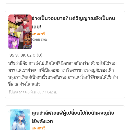
เปลี่ยน
โลก
ร่างเป็นจอมมาร? แต่วิญญาณยังเป็นคน
เดิม!
แฟนตาซี
Konisawa
ร่าง
95
9.18K
62
0 (0)
เป็น
หรือว่านี่คือ การส่งไปเกิดใหม่ที่ผิดพลาดกันหว่า? ตัวผมไม่ใช่จอม
จอม
มาร แต่เขาต่างหากที่เป็นจอมมาร เรื่องราวการผจญภัยของเด็ก
มาร?
หนุ่มร่าเริงแต่เป็นคนขี้ขลาดกับจอมมารแห่งโลกไร้ตัวตนได้เริ่มต้น
แต่
ขึ้น ณ ต่างโลกแล้ว
วิญญาณ
อัปเดตล่าสุด 6 มิ.ย. 68 / 17:42 น.
ยัง
เป็น
คน
คุณฮาล์ฟเอลฟ์ผู้เปลี่ยนไปกับนักผจญภัย
เดิม!
ไร้พลังเวท
แฟนตาซี