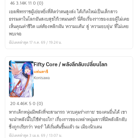
องค์
46
3.14K
11
0 (0)
หญิง
เอลฟ์ทรราชผู้เย่อหยิ่งที่คิดว่าตนสูงส่ง ได้เกิดใหม่เป็นเด็กสาว
เอลฟ์
ธรรมดาในโลกอันสงบสุขไร้เวทมนตร์! นี่คือเรื่องราวของเธอผู้ไม่เคย
ทรราช
เห็นคุณค่าชีวิต แต่ต้องพลิกผัน 'ความแค้น' สู่ 'ความอบอุ่น' ที่ไม่เคย
จะ
พบเจอ
ขอ
อัปเดตล่าสุด 17 ก.ค. 69 / 19:24 น.
พลิก
ชะตา
ใน
Fifty Core / พลังลึกลับเปลี่ยนโลก
ชาติ
แฟนตาซี
ใหม่
Konisawa
ด้วย
‘ความ
เคียดแค้น’
Fifty
20
4.46K
5
0 (0)
(จบ)
Core
หากเด็กหนุ่มมีพลังที่จะสามารถ 'ควบคุมร่างกาย' ของคนอื่นได้ เขา
/
จะนำพลังนี้ไปใช้ทำอะไร? เรื่องราวของเหล่าหนุ่มสาวที่มีพลังลึกลับ
พลัง
ซึ่งถูกเรียกว่า 'คอร์' ได้เริ่มต้นขึ้นแล้ว ณ เมืองนิวเดน
ลึกลับ
อัปเดตล่าสุด 3 เม.ย. 69 / 13:07 น.