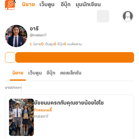
ข้ามไปยังเนื้อหาหลัก
นิยาย
เว็บตูน
อีบุ๊ก
มุมนักเขียน
อารี
@malasri7
1
นิยาย
0
เว็บตูน
0
อีบุ๊ก
0
คนติดตาม
นิยาย
เว็บตูน
อีบุ๊ก
คอลเล็กชัน
นามปากกา
ยัยขนมครกกับคุณชายน้อยไฮโซ
รักคอมเมดี้
malasri7