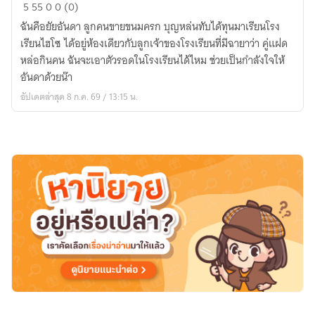
ยัย
5
55
0
0 (0)
ขนมครก
ฉันคือยัยอันดา ลูกคนขายขนมครก บุญหล่นทับได้ทุนมาเรียนโรง
กับ
เรียนไฮโซ ได้อยู่ห้องเดียวกับลูกเจ้าของโรงเรียนที่มีฉายาว่า คู่แฝด
คุณ
หล่อกินคน ฉันจะเอาตัวรอดในโรงเรียนได้ไหม ช่วยเป็นกำลังใจให้
ชาย
อันดาด้วยน๊า
น้อย
อัปเดตล่าสุด 8 ก.ค. 69 / 13:15 น.
ไฮโซ