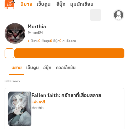
ข้ามไปยังเนื้อหาหลัก
นิยาย
เว็บตูน
อีบุ๊ก
มุมนักเขียน
Morthia
@mami04
1
นิยาย
0
เว็บตูน
0
อีบุ๊ก
0
คนติดตาม
นิยาย
เว็บตูน
อีบุ๊ก
คอลเล็กชัน
นามปากกา
Fallen faith: ศรัทธาที่เสื่อมสลาย
แฟนตาซี
Morthia