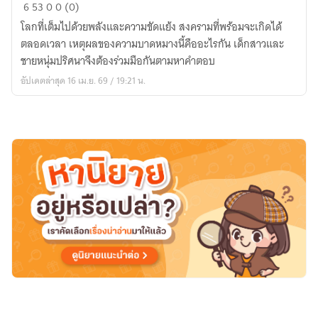
Fallen
6
53
0
0 (0)
faith:
โลกที่เต็มไปด้วยพลังและความขัดแย้ง สงครามที่พร้อมจะเกิดได้
ศรัทธา
ตลอดเวลา เหตุผลของความบาดหมางนี้คืออะไรกัน เด็กสาวและ
ที่
ชายหนุ่มปริศนาจึงต้องร่วมมือกันตามหาคำตอบ
เสื่อม
อัปเดตล่าสุด 16 เม.ย. 69 / 19:21 น.
สลาย