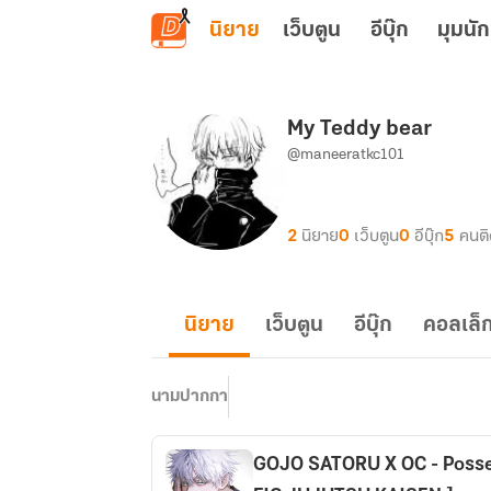
ข้ามไปยังเนื้อหาหลัก
นิยาย
เว็บตูน
อีบุ๊ก
มุมนัก
My Teddy bear
@maneeratkc101
2
นิยาย
0
เว็บตูน
0
อีบุ๊ก
5
คนต
นิยาย
เว็บตูน
อีบุ๊ก
คอลเล็ก
นามปากกา
GOJO SATORU X OC - Posses