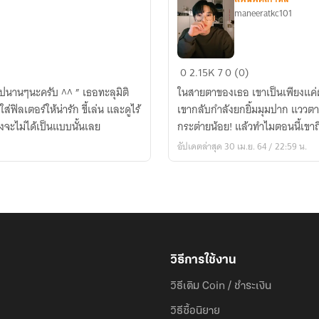
maneeratkc101
[NCT]
0
2.15K
7
0 (0)
DOYOUNG
้ไปนานๆนะครับ ^^ ” เธอทะลุมิติ
ในสายตาของเธอ เขาเป็นเพียงแค่ผู้ช
X
่ฟิลเตอร์ให้น่ารัก ขี้เล่น และดูไร้
เขากลับกำลังยกยิ้มมุมปาก แววตา
YOU
จะไม่ได้เป็นแบบนั้นเลย
กระต่ายน้อย! แล้วทำไมตอนนี้เขาถ
:
อัปเดตล่าสุด 30 เม.ย. 64 / 22:59 น.
H
O
T
N
E
R
D
วิธีการใช้งาน
วิธีเติม Coin / ชำระเงิน
วิธีซื้อนิยาย