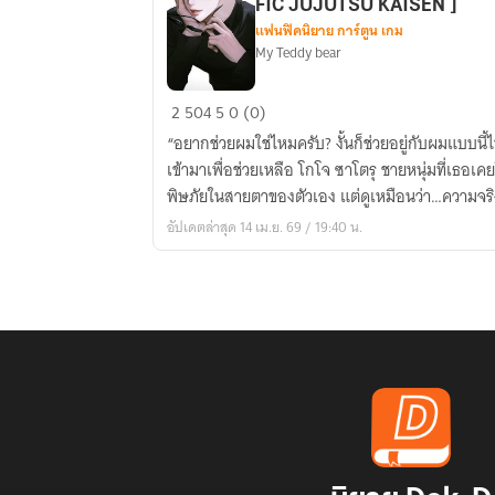
FIC JUJUTSU KAISEN ]
แฟนฟิคนิยาย การ์ตูน เกม
My Teddy bear
GOJO
2
504
5
0 (0)
SATORU
“อยากช่วยผมใช่ไหมครับ? งั้นก็ช่วยอยู่กับผมแบบนี
X
เข้ามาเพื่อช่วยเหลือ โกโจ ซาโตรุ ชายหนุ่มที่เธอเคยใส
OC
พิษภัยในสายตาของตัวเอง แต่ดูเหมือนว่า…ความจริง
-
อัปเดตล่าสุด 14 เม.ย. 69 / 19:40 น.
Possession
of
the
Heart
[
FIC
JUJUTSU
KAISEN
]