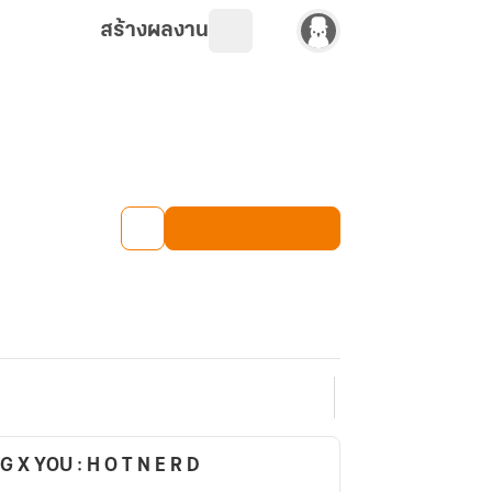
สร้างผลงาน
 X YOU : H O T N E R D