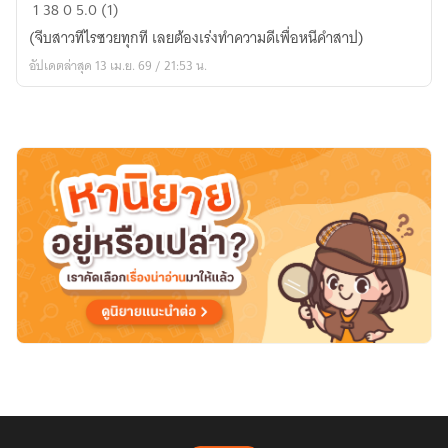
ซวย
1
38
0
5.0 (1)
เหลือ
(จีบสาวทีไรซวยทุกที เลยต้องเร่งทำความดีเพื่อหนีคำสาป)
หลาย
อัปเดตล่าสุด 13 เม.ย. 69 / 21:53 น.
เมื่อ
ผม
ทะลุ
มิติ
มา
พร้อม
ค่า
ความ
โชค
ดี
-99