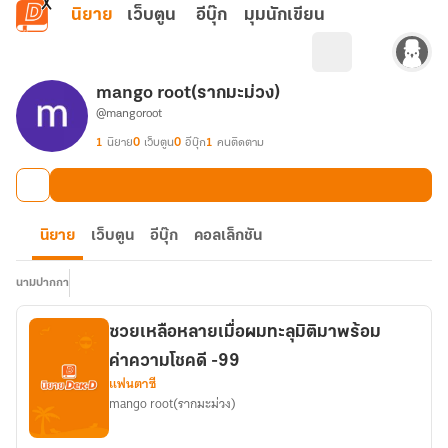
ข้ามไปยังเนื้อหาหลัก
นิยาย
เว็บตูน
อีบุ๊ก
มุมนักเขียน
mango root(รากมะม่วง)
@mangoroot
1
นิยาย
0
เว็บตูน
0
อีบุ๊ก
1
คนติดตาม
นิยาย
เว็บตูน
อีบุ๊ก
คอลเล็กชัน
นามปากกา
ซวยเหลือหลายเมื่อผมทะลุมิติมาพร้อม
ค่าความโชคดี -99
แฟนตาซี
mango root(รากมะม่วง)