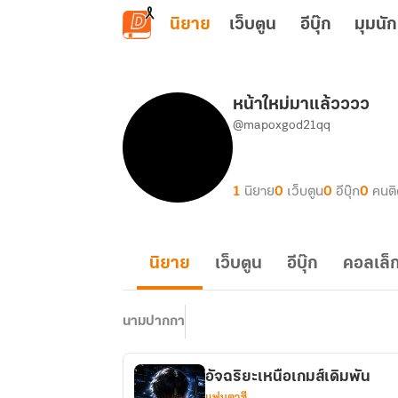
ข้ามไปยังเนื้อหาหลัก
นิยาย
เว็บตูน
อีบุ๊ก
มุมนัก
หน้าใหม่มาแล้วววว
@mapoxgod21qq
1
นิยาย
0
เว็บตูน
0
อีบุ๊ก
0
คนต
นิยาย
เว็บตูน
อีบุ๊ก
คอลเล็ก
นามปากกา
อัจฉริยะเหนือเกมส์เดิมพัน
แฟนตาซี