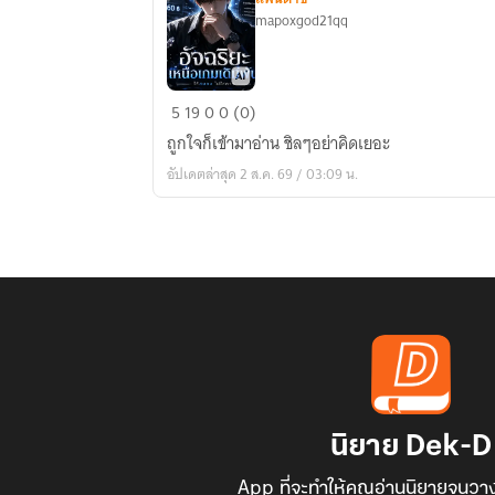
mapoxgod21qq
อัจฉริยะ
5
19
0
0 (0)
เหนือ
ถูกใจก็เข้ามาอ่าน ชิลๆอย่าคิดเยอะ
เกมส์
อัปเดตล่าสุด 2 ส.ค. 69 / 03:09 น.
เดิม
พัน
นิยาย Dek-D
App ที่จะทำให้คุณอ่านนิยายจนวาง