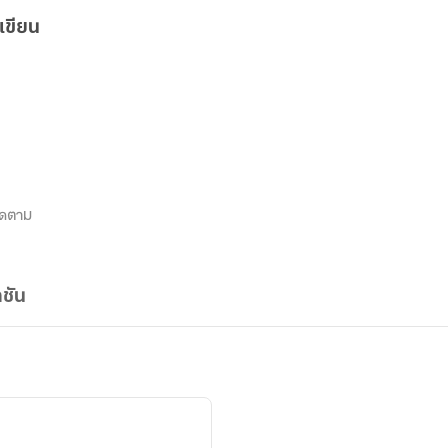
เขียน
ิดตาม
ชัน