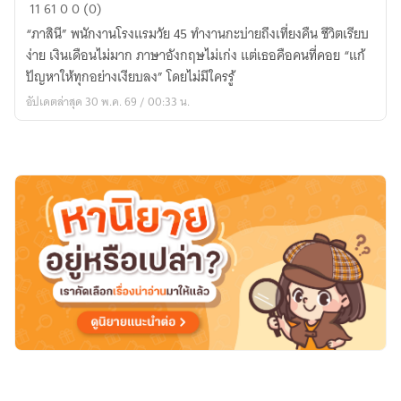
“กะ
11
61
0
0 (0)
ดึก
“ภาสินี” พนักงานโรงแรมวัย 45 ทำงานกะบ่ายถึงเที่ยงคืน ชีวิตเรียบ
ที่
ง่าย เงินเดือนไม่มาก ภาษาอังกฤษไม่เก่ง แต่เธอคือคนที่คอย “แก้
ไม่มี
ปัญหาให้ทุกอย่างเงียบลง” โดยไม่มีใครรู้
ใคร
อัปเดตล่าสุด 30 พ.ค. 69 / 00:33 น.
เห็น”