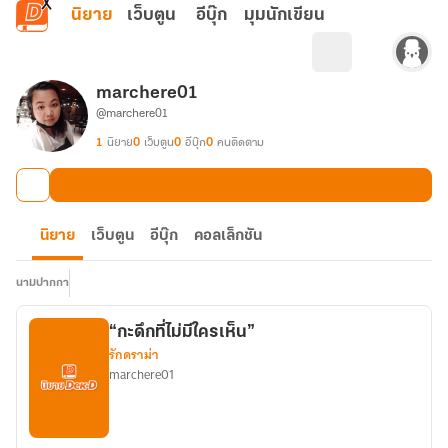
ข้ามไปยังเนื้อหาหลัก
นิยาย
เว็บตูน
อีบุ๊ก
มุมนักเขียน
marchere01
@marchere01
1
นิยาย
0
เว็บตูน
0
อีบุ๊ก
0
คนติดตาม
นิยาย
เว็บตูน
อีบุ๊ก
คอลเล็กชัน
นามปากกา
“กะดึกที่ไม่มีใครเห็น”
รักดราม่า
marchere01