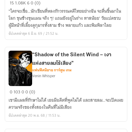
เปลี่ยน
15
1.08K
6
0 (0)
ประวัติศาสตร์
"ใครจะเชื่อ…นักเขียนที่หลงรักวรรณคดีไทยอย่างฉัน จะตื่นขึ้นมาใน
ใหม่...เพื่อ
โลก ขุนช้างขุนแผน จริง ๆ! แถมยังอยู่ในร่าง ทาสน้อย’ วัยแปดขวบ
ขุน
ผู้มีหน้าที่เลี้ยงดูกุมารทั้งสาม ช้าง พลายแก้ว และพิมพิลาไลย
ช้าง
อัปเดตล่าสุด 6 มิ.ย. 69 / 21:52 น.
“Shadow of the Silent Wind – เงา
แห่งสายลมไร้เสียง”
แฟนฟิคนิยาย การ์ตูน เกม
Venin Whisper
“Shadow
0
103
0
0 (0)
of
เขามีแผลที่รักษาไม่ได้ เธอมีอดีตที่พูดไม่ได้ และสายลม…จะเปิดเผย
the
ความจริงของทั้งสองในคืนที่ไม่มีเสียง
Silent
อัปเดตล่าสุด 20 พ.ย. 68 / 11:53 น.
Wind
–