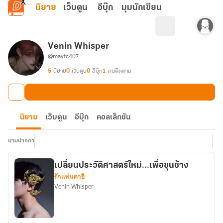
ข้ามไปยังเนื้อหาหลัก
นิยาย
เว็บตูน
อีบุ๊ก
มุมนักเขียน
Venin Whisper
@mayfc407
5
นิยาย
0
เว็บตูน
0
อีบุ๊ก
1
คนติดตาม
นิยาย
เว็บตูน
อีบุ๊ก
คอลเล็กชัน
นามปากกา
เปลี่ยนประวัติศาสตร์ใหม่...เพื่อขุนช้าง
รักแฟนตาซี
Venin Whisper