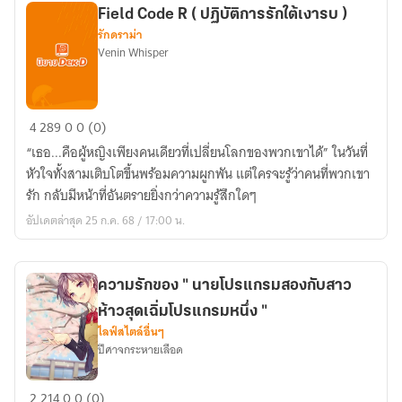
เงา
Field Code R ( ปฏิบัติการรักใต้เงารบ )
แห่ง
รักดราม่า
สายลม
Venin Whisper
ไร้
เสียง”
Field
4
289
0
0 (0)
Code
“เธอ...คือผู้หญิงเพียงคนเดียวที่เปลี่ยนโลกของพวกเขาได้” ในวันที่
R
หัวใจทั้งสามเติบโตขึ้นพร้อมความผูกพัน แต่ใครจะรู้ว่าคนที่พวกเขา
(
รัก กลับมีหน้าที่อันตรายยิ่งกว่าความรู้สึกใดๆ
ปฏิบัติ
อัปเดตล่าสุด 25 ก.ค. 68 / 17:00 น.
การ
รัก
ใต้
ความรักของ " นายโปรแกรมสองกับสาว
เงา
ห้าวสุดเฉิ่มโปรแกรมหนึ่ง "
รบ
ไลฟ์สไตล์อื่นๆ
)
ปีศาจกระหายเลือด
ความ
2
214
0
0 (0)