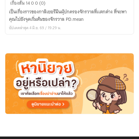
การ
เรื่องสั้น
14
0
0 (0)
กำเนิด
เป็นเรื่องราวของกาลิเยอรืมีนผุ้ปกครองจักรวาลที่เเตกต่าง ที่จะพา
จัก
คุณไปยังจุดเริ่มต้นของจักรวาล PD.mean
วาล
อัปเดตล่าสุด 4 มิ.ย. 69 / 19:29 น.
ที่
แตก
ต่าง
ของ
กา
ลิ
เยอ
ร์
มีน