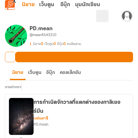
ข้ามไปยังเนื้อหาหลัก
นิยาย
เว็บตูน
อีบุ๊ก
มุมนักเขียน
PD.mean
@mean6543210
1
นิยาย
0
เว็บตูน
0
อีบุ๊ก
0
คนติดตาม
นิยาย
เว็บตูน
อีบุ๊ก
คอลเล็กชัน
นามปากกา
การกำเนิดจักวาลที่แตกต่างของกาลิเยอ
ร์มีน
แฟนตาซี
PD.mean