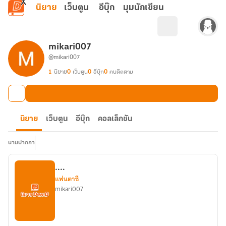
ข้ามไปยังเนื้อหาหลัก
นิยาย
เว็บตูน
อีบุ๊ก
มุมนักเขียน
mikari007
@mikari007
1
นิยาย
0
เว็บตูน
0
อีบุ๊ก
0
คนติดตาม
นิยาย
เว็บตูน
อีบุ๊ก
คอลเล็กชัน
นามปากกา
....
แฟนตาซี
mikari007