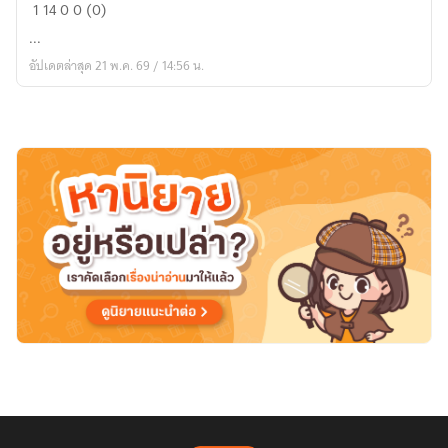
....
1
14
0
0 (0)
...
อัปเดตล่าสุด 21 พ.ค. 69 / 14:56 น.