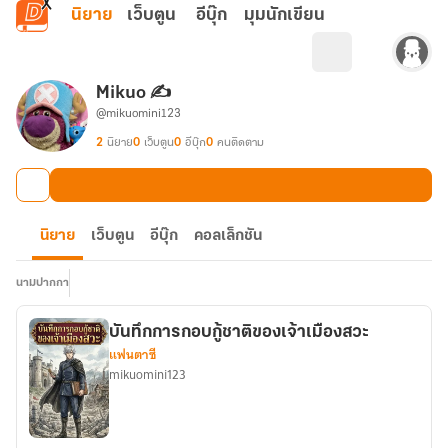
ข้ามไปยังเนื้อหาหลัก
นิยาย
เว็บตูน
อีบุ๊ก
มุมนักเขียน
Mikuo ✍️
@mikuomini123
2
นิยาย
0
เว็บตูน
0
อีบุ๊ก
0
คนติดตาม
นิยาย
เว็บตูน
อีบุ๊ก
คอลเล็กชัน
นามปากกา
บันทึกการกอบกู้ชาติของเจ้าเมืองสวะ
แฟนตาซี
mikuomini123