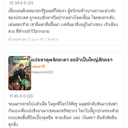
บันทึก
12
34
0
0 (0)
การก
เมื่อแคนดิเดตนายกรัฐมนตรีไฟแรง ผู้หวังจะล้างบางความเน่าเฟะ
อบ
ของประเทศ ถูกลอบสังหารปิดปากอย่างโหดเหี้ยม โชคชะตากลับ
กู้
เล่นตลกร้าย เขาลืมตาตื่นขึ้นมา แต่ดันมาสิงอยู่ในร่างของ เจ้าเมือง
ชาติ
สวะ ที่ทำระยำไว้มากมาย
ของ
อัปเดตล่าสุด 27 เม.ย. 69 / 16:40 น.
เจ้า
เมือง
สวะ
แปรธาตุพลิกชะตา ขอข้าเป็นใหญ่สักครา
แฟนตาซี
mikuomini123
แปร
11
45
0
0 (0)
ธาตุ
จอมมารตายไปแล้วเมื่อ ในยุคที่โลกไร้ศัตรู มนุษย์กลับหันมาเข่นฆ่า
พลิก
กันเองเพื่อแย่งชิงอาณาเขตและทรัพยากร โลกใบนี้ถูกปกครองด้วย
ชะตา
ระบบชนชั้นที่บิดเบี้ยวสุดขีด 'สายเลือด' และ 'เงินตรา' คือตัวตัดสิน
ขอ
ทุกสิ่ง