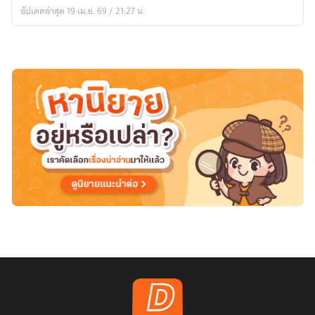
ข้า
อัปเดตล่าสุด 19 เม.ย. 69 / 21:27 น.
เป็น
ใหญ่
สัก
ครา