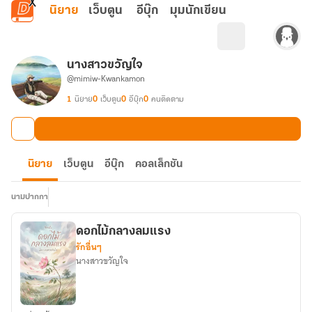
ข้ามไปยังเนื้อหาหลัก
นิยาย
เว็บตูน
อีบุ๊ก
มุมนักเขียน
นางสาวขวัญใจ
@mimiw-Kwankamon
1
นิยาย
0
เว็บตูน
0
อีบุ๊ก
0
คนติดตาม
นิยาย
เว็บตูน
อีบุ๊ก
คอลเล็กชัน
นามปากกา
ดอกไม้กลางลมแรง
รักอื่นๆ
นางสาวขวัญใจ