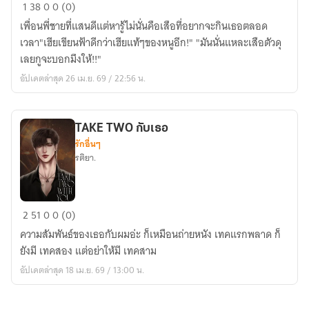
ต้น
1
38
0
0 (0)
หนาว
เพื่อนพี่ชายที่แสนดีแต่หารู้ไม่นั่นคือเสือที่อยากจะกินเธอตลอด
ของ
เวลา"เฮียเขียนฟ้าดีกว่าเฮียแท้ๆของหนูอีก!" "มันนั่นแหละเสือตัวดุ
เฮีย
เลยกูจะบอกมึงให้!!"
เขียน
อัปเดตล่าสุด 26 เม.ย. 69 / 22:56 น.
ฟ้า
TAKE TWO กับเธอ
รักอื่นๆ
รติยา.
TAKE
2
51
0
0 (0)
TWO
ความสัมพันธ์ของเธอกับผมอ่ะ ก็เหมือนถ่ายหนัง เทคแรกพลาด ก็
กับ
ยังมี เทคสอง แต่อย่าให้มี เทคสาม
เธอ
อัปเดตล่าสุด 18 เม.ย. 69 / 13:00 น.