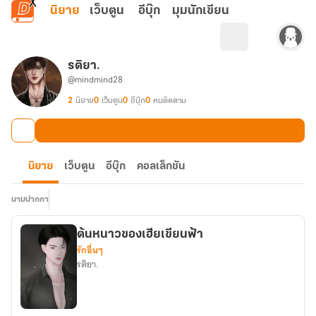
ข้ามไปยังเนื้อหาหลัก
นิยาย
เว็บตูน
อีบุ๊ก
มุมนักเขียน
รติยา.
@mindmind28
2
นิยาย
0
เว็บตูน
0
อีบุ๊ก
0
คนติดตาม
นิยาย
เว็บตูน
อีบุ๊ก
คอลเล็กชัน
นามปากกา
ต้นหนาวของเฮียเขียนฟ้า
รักอื่นๆ
รติยา.