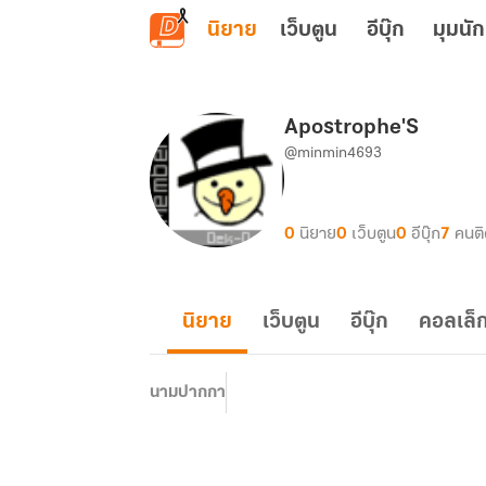
ข้ามไปยังเนื้อหาหลัก
นิยาย
เว็บตูน
อีบุ๊ก
มุมนัก
Apostrophe'S
@minmin4693
0
นิยาย
0
เว็บตูน
0
อีบุ๊ก
7
คนต
นิยาย
เว็บตูน
อีบุ๊ก
คอลเล็ก
นามปากกา