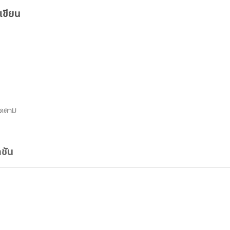
เขียน
ิดตาม
ชัน