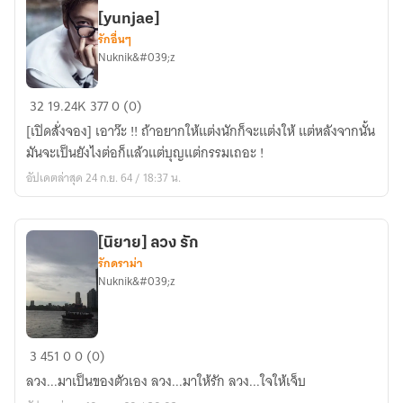
:
[yunjae]
YunJae
รักอื่นๆ
[TVXQ!]
Nuknik&#039;z
Now
>>
[FIC]
32
19.24K
377
0 (0)
##
TVXQ
Close
[เปิดสั่งจอง] เอาว๊ะ !! ถ้าอยากให้แต่งนักก็จะแต่งให้ แต่หลังจากนั้น
The
Up
มันจะเป็นยังไงต่อก็แล้วแต่บุญแต่กรรมเถอะ !
2nd
อัปเดตล่าสุด 24 ก.ย. 64 / 18:37 น.
shift
-
-
[นิยาย] ลวง รัก
-
รักดราม่า
[yunjae]
Nuknik&#039;z
[นิยาย]
3
451
0
0 (0)
ลวง
ลวง...มาเป็นของตัวเอง ลวง...มาให้รัก ลวง...ใจให้เจ็บ
รัก