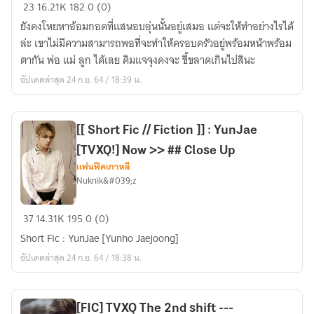
[FIC]
23
16.21K
182
0 (0)
TVXQ
ยังคงโหยหาอ้อมกอดที่แสนอบอุ่นนั้นอยู่เสมอ แต่จะให้ทำอย่างไรได้
BABY
ล่ะ เขาไม่มีความสามารถพอที่จะทำให้ครอบครัวอยู่พร้อมหน้าพร้อม
-
ตากัน พ่อ แม่ ลูก ได้เลย คิมแจจุงคงจะ ขี้ขลาดเกินไปสินะ
-
อัปเดตล่าสุด 24 ก.ย. 64 / 18:39 น.
-
[yunjae]
[[ Short Fic // Fiction ]] : YunJae
[TVXQ!] Now >> ## Close Up
แฟนฟิคเกาหลี
Nuknik&#039;z
[[
37
14.31K
195
0 (0)
Short
Short Fic : YunJae [Yunho Jaejoong]
Fic
อัปเดตล่าสุด 24 ก.ย. 64 / 18:38 น.
//
Fiction
]]
[FIC] TVXQ The 2nd shift ---