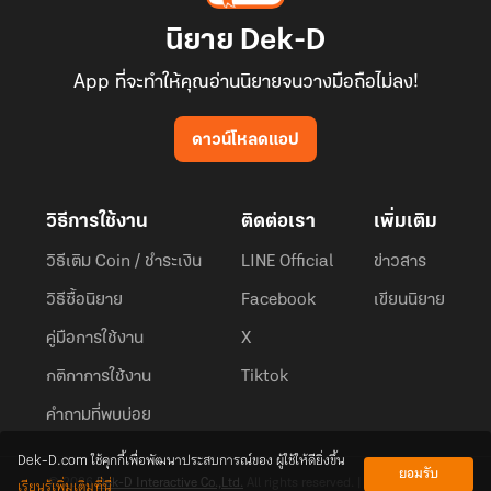
นิยาย Dek-D
App ที่จะทำให้คุณอ่านนิยายจนวางมือถือไม่ลง!
ดาวน์โหลดแอป
วิธีการใช้งาน
ติดต่อเรา
เพิ่มเติม
วิธีเติม Coin / ชำระเงิน
LINE Official
ข่าวสาร
วิธีซื้อนิยาย
Facebook
เขียนนิยาย
คู่มือการใช้งาน
X
กติกาการใช้งาน
Tiktok
คำถามที่พบบ่อย
Dek-D.com ใช้คุกกี้เพื่อพัฒนาประสบการณ์ของ ผู้ใช้ให้ดียิ่งขึ้น
ยอมรับ
เรียนรู้เพิ่มเติมที่นี่
© 2026
Dek-D Interactive Co.,Ltd.
All rights reserved. |
Privacy Policy