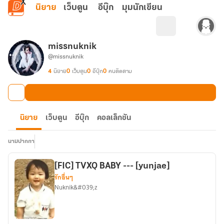
ข้ามไปยังเนื้อหาหลัก
นิยาย
เว็บตูน
อีบุ๊ก
มุมนักเขียน
missnuknik
@missnuknik
4
นิยาย
0
เว็บตูน
0
อีบุ๊ก
0
คนติดตาม
นิยาย
เว็บตูน
อีบุ๊ก
คอลเล็กชัน
นามปากกา
[FIC] TVXQ BABY --- [yunjae]
รักอื่นๆ
Nuknik&#039;z