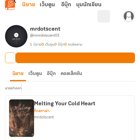
ข้ามไปยังเนื้อหาหลัก
นิยาย
เว็บตูน
อีบุ๊ก
มุมนักเขียน
mrdotscent⁠
@mmrdotscent03
1
นิยาย
0
เว็บตูน
0
อีบุ๊ก
0
คนติดตาม
นิยาย
เว็บตูน
อีบุ๊ก
คอลเล็กชัน
นามปากกา
Melting Your Cold Heart
รักดราม่า
mrdotscent⁠