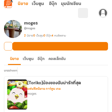
ข้ามไปยังเนื้อหาหลัก
นิยาย
เว็บตูน
อีบุ๊ก
มุมนักเขียน
moges
@moges
2
นิยาย
0
เว็บตูน
0
อีบุ๊ก
4
คนติดตาม
นิยาย
เว็บตูน
อีบุ๊ก
คอลเล็กชัน
นามปากกา
[Toriko]น้องของฉันน่ารักที่สุด
แฟนฟิคนิยาย การ์ตูน เกม
moges