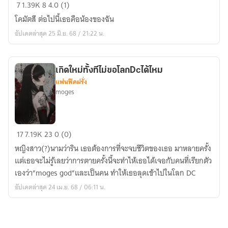
[Toriko]น้อง
7
1.39K
8
4.0 (1)
ของ
โคมัตสึ ต่อไปนี้เธอคือน้องของฉัน
ฉัน
อัปเดตล่าสุด 25 มิ.ย. 68 / 21:22 น.
น่า
รัก
ที่สุด
เกิดใหม่ทั้งทีไม่ขอโลกDcได้ไหม
แฟนฟิคฝรั่ง
moges
เกิด
17
7.19K
23
0 (0)
ใหม่
หญิงสาว(?)นามว่าริน เธอต้องการที่จะจบชีวิตของเธอ มาหลายครั้ง
ทั้งที
แต่เธอจะไม่รู้เลยว่าการตายครั้งนี้จะทำไห้เธอได้เจอกับคนที่เรียกตัว
ไม่
เองว่า”moges god”และเป็นคน ทำให้เธอลุดเข้าไปในโลก DC
ขอ
อัปเดตล่าสุด 24 เม.ย. 68 / 06:11 น.
โลกDcได้
ไหม