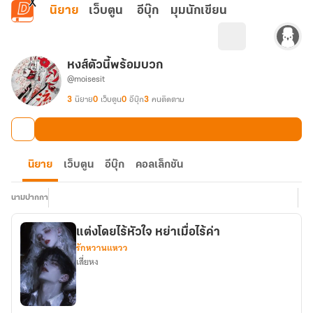
ข้ามไปยังเนื้อหาหลัก
นิยาย
เว็บตูน
อีบุ๊ก
มุมนักเขียน
หงส์ตัวนี้พร้อมบวก
@moisesit
3
นิยาย
0
เว็บตูน
0
อีบุ๊ก
3
คนติดตาม
นิยาย
เว็บตูน
อีบุ๊ก
คอลเล็กชัน
นามปากกา
แต่งโดยไร้หัวใจ หย่าเมื่อไร้ค่า
รักหวานแหวว
เสี่ยหง