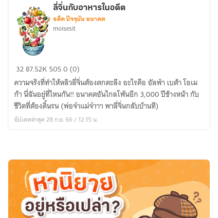
ลี่จิ่นกับอาหารในอดีต
อดีต ปัจจุบัน อนาคต
moisesit
ลี่
32
87.52K
505
0 (0)
จิ่
ความจริงที่ทำให้หลิวลี่จิ่นต้องตกตะลึง อะไรคือ อัลฟ่า เบต้า โอเม
นกับ
ก้า นี่ฉันอยู่ที่ไหนกัน!! อนาคตอันไกลโพ้นอีก 3,000 ปีข้างหน้า กับ
อาหาร
ชีวิตที่ต้องดิ้นรน (พ่อจ๋าแม่จ๋าาา พาลี่จิ่นกลับบ้านที)
ใน
อัปเดตล่าสุด 28 ก.ย. 66 / 12:15 น.
อดีต