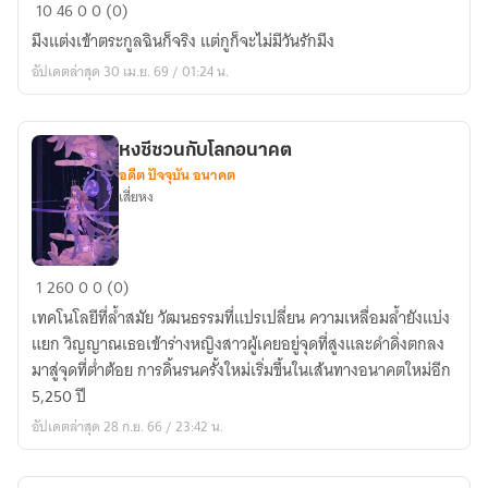
แต่ง
10
46
0
0 (0)
โดย
มึงแต่งเข้าตระกูลฉินก็จริง แต่กูก็จะไม่มีวันรักมึง
ไร้
อัปเดตล่าสุด 30 เม.ย. 69 / 01:24 น.
หัวใจ
หย่า
เมื่อ
หงซีซวนกับโลกอนาคต
ไร้
อดีต ปัจจุบัน อนาคต
ค่า
เสี่ยหง
หง
1
260
0
0 (0)
ซี
เทคโนโลยีที่ล้ำสมัย วัฒนธรรมที่แปรเปลี่ยน ความเหลื่อมล้ำยังแบ่ง
ซวน
แยก วิญญาณเธอเข้าร่างหญิงสาวผู้เคยอยู่จุดที่สูงและดำดิ่งตกลง
กับ
มาสู่จุดที่ต่ำต้อย การดิ้นรนครั้งใหม่เริ่มขึ้นในเส้นทางอนาคตใหม่อีก
โลก
5,250 ปี
อนาคต
อัปเดตล่าสุด 28 ก.ย. 66 / 23:42 น.