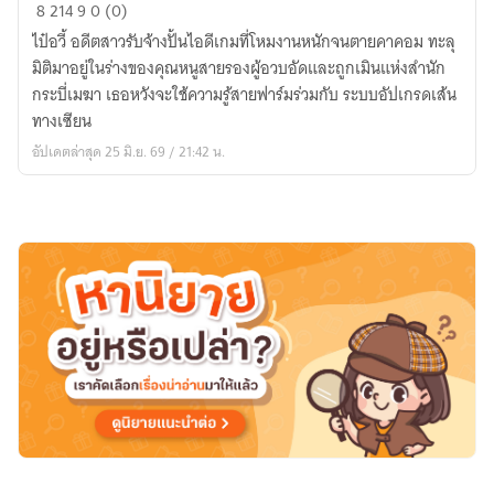
วิถี
8
214
9
0 (0)
สุญตา
ไป๋อวี้ อดีตสาวรับจ้างปั้นไอดีเกมที่โหมงานหนักจนตายคาคอม ทะลุ
ฝืน
มิติมาอยู่ในร่างของคุณหนูสายรองผู้อวบอัดและถูกเมินแห่งสำนัก
ลิขิต
กระบี่เมฆา เธอหวังจะใช้ความรู้สายฟาร์มร่วมกับ ระบบอัปเกรดเส้น
สวรรค์
ทางเซียน
(ของ
อัปเดตล่าสุด 25 มิ.ย. 69 / 21:42 น.
ยัย
สู้
ชีวิต)