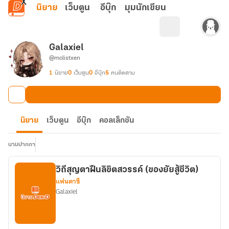
ข้ามไปยังเนื้อหาหลัก
นิยาย
เว็บตูน
อีบุ๊ก
มุมนักเขียน
Galaxiel
@molistxen
1
นิยาย
0
เว็บตูน
0
อีบุ๊ก
5
คนติดตาม
นิยาย
เว็บตูน
อีบุ๊ก
คอลเล็กชัน
นามปากกา
วิถีสุญตาฝืนลิขิตสวรรค์ (ของยัยสู้ชีวิต)
แฟนตาซี
Galaxiel