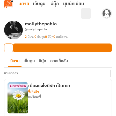
ข้ามไปยังเนื้อหาหลัก
นิยาย
เว็บตูน
อีบุ๊ก
มุมนักเขียน
mollythepablo
@mollythepablo
2
นิยาย
0
เว็บตูน
0
อีบุ๊ก
0
คนติดตาม
นิยาย
เว็บตูน
อีบุ๊ก
คอลเล็กชัน
นามปากกา
เมื่อดวงใจมีรัก เป็นเธอ
ซึ้งกินใจ
แมจิกเดซี่