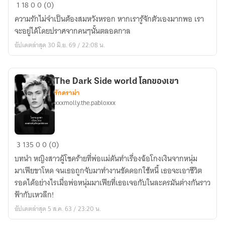
เมื่อ
1
18
0
0 (0)
ดวงใจ
ความรักไม่จำเป็นต้องสมหวังหรอก หากเรารู้จักตัวเองมากพอ เรา
มี
จะอยู่ได้โดยปราศจากคนๆนั้นตลอดกาล
รัก
อัปเดตล่าสุด 30 มิ.ย. 69 / 22:08 น.
เป็น
เธอ
The Dark Side world โลกของเขา
รักดราม่า
xxxmolly.the.pabloxxx
The
3
135
0
0 (0)
Dark
บทนำ หญิงสาวผู้โชคร้ายที่พ่อแม่ดันทำเรื่องฉ้อโกงเงินจากหนุ่ม
Side
มาเฟียขาโหด จนเธอถูกจับมาทำงานขัดดอกใช้หนี้ เธอจะเอาชีวิต
world
รอดได้อย่างไรเมื่อพ่อหนุ่มมาเฟียที่เธอเจอกับในละครมันต่างกันราว
โลก
ฟ้ากับเหวลึก!
ของ
อัปเดตล่าสุด 5 ส.ค. 63 / 23:20 น.
เขา