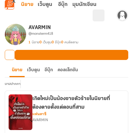
ข้ามไปยังเนื้อหาหลัก
นิยาย
เว็บตูน
อีบุ๊ก
มุมนักเขียน
AVARMIN
@monsterm418
1
นิยาย
0
เว็บตูน
0
อีบุ๊ก
0
คนติดตาม
นิยาย
เว็บตูน
อีบุ๊ก
คอลเล็กชัน
นามปากกา
เกิดใหม่เป็นน้องชายตัวร้ายในนิยายที่
ต้องตายตั้งแต่ตอนที่สาม
แฟนตาซี
AVARMIN