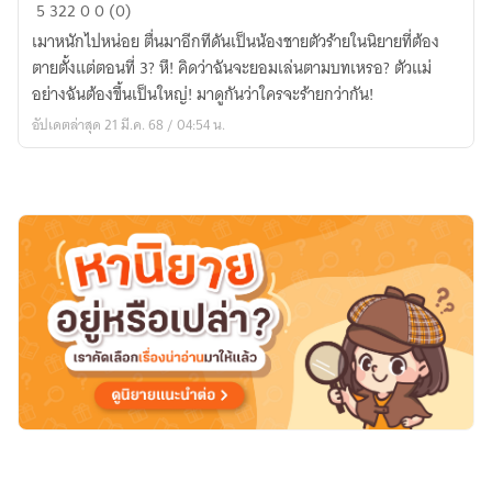
เกิด
5
322
0
0 (0)
ใหม่
เมาหนักไปหน่อย ตื่นมาอีกทีดันเป็นน้องชายตัวร้ายในนิยายที่ต้อง
เป็น
ตายตั้งแต่ตอนที่ 3? หึ! คิดว่าฉันจะยอมเล่นตามบทเหรอ? ตัวแม่
น้อง
อย่างฉันต้องขึ้นเป็นใหญ่! มาดูกันว่าใครจะร้ายกว่ากัน!
ชาย
อัปเดตล่าสุด 21 มี.ค. 68 / 04:54 น.
ตัว
ร้าย
ใน
นิยาย
ที่
ต้อง
ตาย
ตั้งแต่
ตอน
ที่
สาม