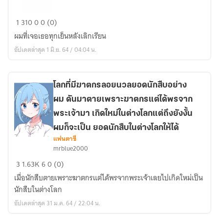
สาว
1
310
0
0 (0)
น้อย
ผมที่เจอเธอทุกเย็นหลังเลิกเรียน
ที่
อัปเดตล่าสุด 1 มิ.ย. 64 / 04:04 น.
เข้า
มา
ทักทาย
โลกที่มีฆาตกรลอยนวลยอดนักสืบอย่าง
ผม
ผม ดันมาตายเพราะฆาตกรแต่ได้พรจาก
(ตอน
เดียว
พระเจ้ามา เกิดใหม่ในต่างโลกแต่ถึงยังงั้น
จบ)
ผมก็จะเป็น ยอดนักสืบในต่างโลกให้ได้
แฟนตาซี
โลก
mrblue2000
ที่
3
1.63K
6
0 (0)
มี
เมื่อนักสืบตายเพราะฆาตกรแต่ได้พรจากพระเจ้าเลยไปเกิดใหม่เป็น
ฆาตกร
นักสืบในต่างโลก
ลอยนวล
ยอด
อัปเดตล่าสุด 31 ม.ค. 64 / 22:04 น.
นักสืบ