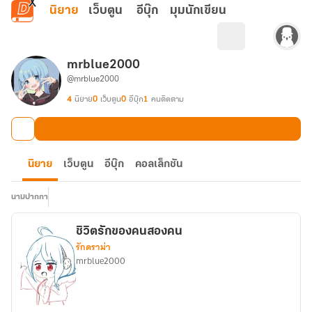
ข้ามไปยังเนื้อหาหลัก
นิยาย
เว็บตูน
อีบุ๊ก
มุมนักเขียน
mrblue2000
@mrblue2000
4
นิยาย
0
เว็บตูน
0
อีบุ๊ก
1
คนติดตาม
นิยาย
เว็บตูน
อีบุ๊ก
คอลเล็กชัน
นามปากกา
ชิวิตรักของคนสองคน
รักดราม่า
mrblue2000