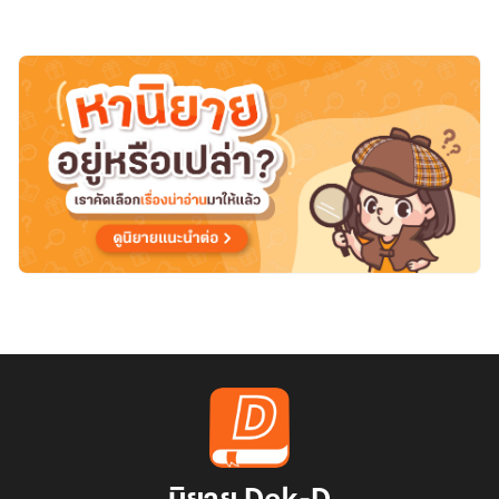
อย่าง
ผม
ดัน
มา
ตาย
เพราะ
ฆาตกร
แต่
ได้
พร
จาก
พระเจ้า
มา
เกิด
ใหม่
ใน
ต่าง
โลก
แต่