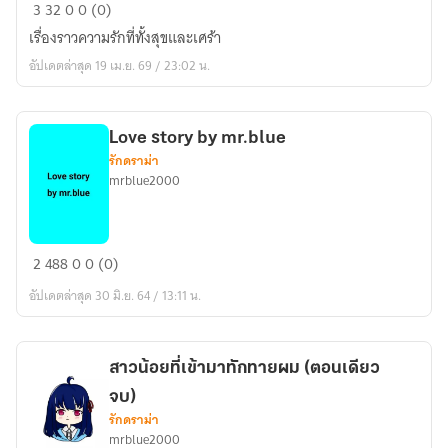
ชิ
3
32
0
0 (0)
วิ
เรื่องราวความรักที่ทั้งสุขและเศร้า
ต
อัปเดตล่าสุด 19 เม.ย. 69 / 23:02 น.
รัก
ของ
คน
Love story by mr.blue
สอง
รักดราม่า
คน
mrblue2000
Love
2
488
0
0 (0)
story
อัปเดตล่าสุด 30 มิ.ย. 64 / 13:11 น.
by
mr.blue
สาวน้อยที่เข้ามาทักทายผม (ตอนเดียว
จบ)
รักดราม่า
mrblue2000