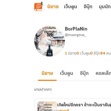
ข้ามไปยังเนื้อหาหลัก
นิยาย
เว็บตูน
อีบุ๊ก
มุมนัก
BorPlaNin
@muangsue_
1
นิยาย
0
เว็บตูน
0
อีบุ๊ก
94
คน
นิยาย
เว็บตูน
อีบุ๊ก
คอลเล็ก
นามปากกา
เกิดใหม่อีกครา ข้าจะเป็นราชันผ
แฟนตาซี