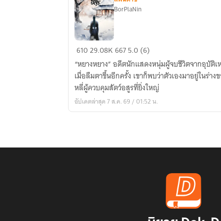
BorPlaNin
เกิด
610
29.08K
667
5.0 (6)
ใหม่
“หยางหยาง” อดีตนักแสดงหนุ่มผู้จบชีวิตจากอุบัติ
อีก
เมื่อลืมตาขึ้นอีกครั้ง เขาก็พบว่าตัวเองมาอยู่ในร่
ครา
หลี่ผู้ควบคุมสัตว์อสูรที่ยิ่งใหญ่
ข้า
อัปเดตล่าสุด 7 ส.ค. 69 / 01:52 น.
จะ
เป็น
ราชัน
ผู้
อัญเชิญ
สัตว์
อสูร