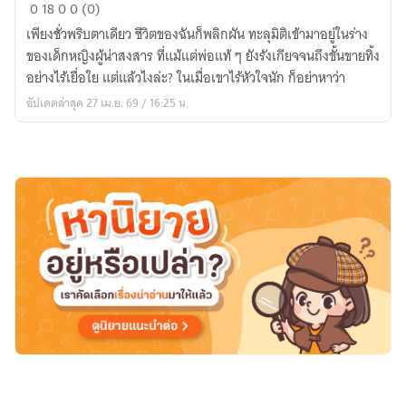
เกิด
0
18
0
0 (0)
ใหม่
เพียงชั่วพริบตาเดียว ชีวิตของฉันก็พลิกผัน ทะลุมิติเข้ามาอยู่ในร่าง
ทั้งที
ของเด็กหญิงผู้น่าสงสาร ที่แม้แต่พ่อแท้ ๆ ยังรังเกียจจนถึงขั้นขายทิ้ง
พลิก
อย่างไร้เยื่อใย แต่แล้วไงล่ะ? ในเมื่อเขาไร้หัวใจนัก ก็อย่าหาว่า
ชะตา
อัปเดตล่าสุด 27 เม.ย. 69 / 16:25 น.
ครอบครัว
สู่
ความ
มั่งคั่ง