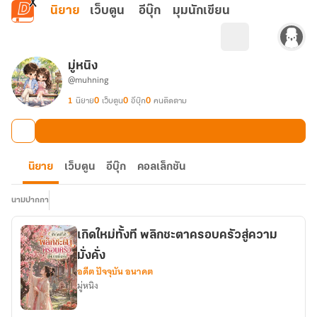
ข้ามไปยังเนื้อหาหลัก
นิยาย
เว็บตูน
อีบุ๊ก
มุมนักเขียน
มู่หนิง
@muhning
1
นิยาย
0
เว็บตูน
0
อีบุ๊ก
0
คนติดตาม
นิยาย
เว็บตูน
อีบุ๊ก
คอลเล็กชัน
นามปากกา
เกิดใหม่ทั้งที พลิกชะตาครอบครัวสู่ความ
มั่งคั่ง
อดีต ปัจจุบัน อนาคต
มู่หนิง