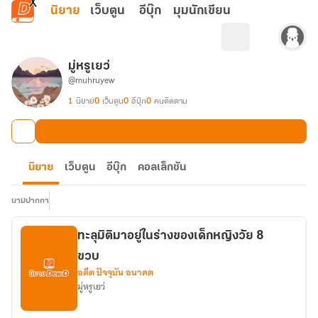
ข้ามไปยังเนื้อหาหลัก
นิยาย
เว็บตูน
อีบุ๊ก
มุมนักเขียน
มู่หรูเยว่
@muhruyew
1
นิยาย
0
เว็บตูน
0
อีบุ๊ก
0
คนติดตาม
นิยาย
เว็บตูน
อีบุ๊ก
คอลเล็กชัน
นามปากกา
ทะลุมิติมาอยู่ในร่างของเด็กหญิงวัย 8
ขวบ
อดีต ปัจจุบัน อนาคต
มู่หรูเยว่