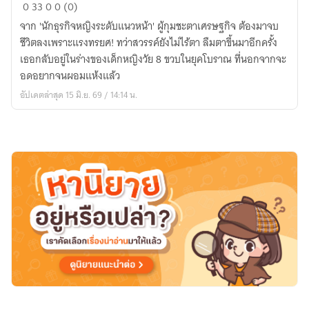
ทะลุ
0
33
0
0 (0)
มิติ
จาก 'นักธุรกิจหญิงระดับแนวหน้า' ผู้กุมชะตาเศรษฐกิจ ต้องมาจบ
มา
ชีวิตลงเพราะแรงทรยศ! ทว่าสวรรค์ยังไม่ไร้ตา ลืมตาขึ้นมาอีกครั้ง
อยู่
เธอกลับอยู่ในร่างของเด็กหญิงวัย 8 ขวบในยุคโบราณ ที่นอกจากจะ
ใน
อดอยากจนผอมแห้งแล้ว
ร่าง
อัปเดตล่าสุด 15 มิ.ย. 69 / 14:14 น.
ของ
เด็ก
หญิง
วัย
8
ขวบ