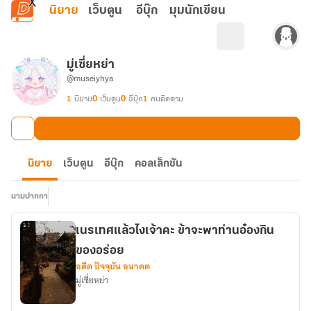
ข้ามไปยังเนื้อหาหลัก
นิยาย
เว็บตูน
อีบุ๊ก
มุมนักเขียน
มู่เซี่ยหย่า
@museiyhya
1
นิยาย
0
เว็บตูน
0
อีบุ๊ก
1
คนติดตาม
นิยาย
เว็บตูน
อีบุ๊ก
คอลเล็กชัน
นามปากกา
เนรเทศแล้วไงเจ้าคะ ข้าจะพาท่านอ๋องกิน
ของอร่อย
อดีต ปัจจุบัน อนาคต
มู่เซี่ยหย่า