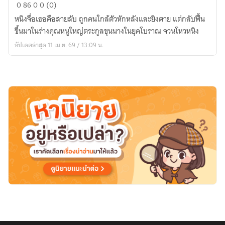
เนรเทศ
0
86
0
0 (0)
แล้ว
หนิงจื่อเธอคือสายลับ ถูกคนใกล้ตัวหักหลังและยิงตาย แต่กลับฟื้น
ไง
ขึ้นมาในร่างคุณหนูใหญ่ตระกูลขุนนางในยุคโบราณ จวนโหวหนิง
เจ้า
อัปเดตล่าสุด 11 เม.ย. 69 / 13:09 น.
คะ
ข้า
จะ
พา
ท่าน
อ๋อง
กิน
ของ
อร่อย