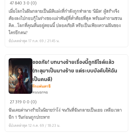
«เกิด
47
840
3
0 (0)
ใหม่
เมื่อโลกในฝันกลายเป็นมิติแฝงที่กำลังถูกทำลาย 'นิมิต' ผู้สร้างจึง
เป็น
ต้องลงไปกอบกู้ในร่างของเผ่าพันธุ์ที่ต่ำต้อยที่สุด พร้อมคำถามชวน
เผ่า
คิด...โลกที่คุณตื่นอยู่ตอนนี้ ปลอดภัยดี หรือเป็นเพียงความฝันของ
ที่
ใครอีกคน?
อ่อนแอ
อัปเดตล่าสุด 17 ก.ค. 69 / 21:45 น.
ที่สุด
แต่
ข้า
ขออภัย! บทนางร้ายเรื่องนี้ถูกรีไรต์แล้ว
คือ
(ทะลุมาเป็นนางร้าย แต่ระบบบังคับให้ฉัน
ผู้
สร้าง
เป็นคนดี)
โลก
รักแฟนตาซี
คนนอกจอ
ใบ
ขออภัย!
นี้»
27
319
0
0 (0)
บท
ฉันเคยด่านางร้ายในนิยายว่าโง่ จนวันที่ฉันกลายเป็นเธอ เหลือเวลา
นาง
อีก 1 วันก่อนถูกประหาร
ร้าย
อัปเดตล่าสุด 12 ก.ค. 69 / 18:23 น.
เรื่อง