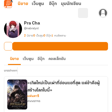
ข้ามไปยังเนื้อหาหลัก
นิยาย
เว็บตูน
อีบุ๊ก
มุมนักเขียน
Pra Cha
@nabralyst
2
นิยาย
0
เว็บตูน
0
อีบุ๊ก
1
คนติดตาม
นิยาย
เว็บตูน
อีบุ๊ก
คอลเล็กชัน
นามปากกา
«เกิดใหม่เป็นเผ่าที่อ่อนแอที่สุด แต่ข้าคือผู้
สร้างโลกใบนี้»
แฟนตาซี
คนนอกจอ