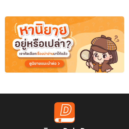
นี้
ถูก
รี
ไรต์
แล้ว
(ทะลุ
มา
เป็น
นาง
ร้าย
แต่
ระบบ
บังคับ
ให้
ฉัน
เป็น
คนดี)