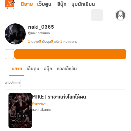
ข้ามไปยังเนื้อหาหลัก
นิยาย
เว็บตูน
อีบุ๊ก
มุมนักเขียน
naki_0365
@nakinakumo
1
นิยาย
0
เว็บตูน
0
อีบุ๊ก
1
คนติดตาม
นิยาย
เว็บตูน
อีบุ๊ก
คอลเล็กชัน
นามปากกา
MIKE | ราชาแห่งโลกใต้ดิน
รักดราม่า
nakinakumo