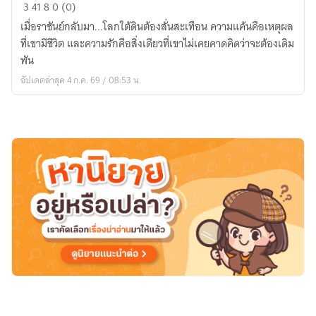
MIKE
3
41
8
0 (0)
|
เมื่อราชันย์กลับมา...โลกใต้ดินต้องสั่นสะเทือน ความแค้นคือเหตุผล
ราชา
ที่เขามีชีวิต และความรักคือสิ่งเดียวที่เขาไม่เคยคาดคิดว่าจะต้องเดิม
แห่ง
พัน
โลก
อัปเดตล่าสุด 4 ก.ค. 69 / 08:53 น.
ใต้ดิน