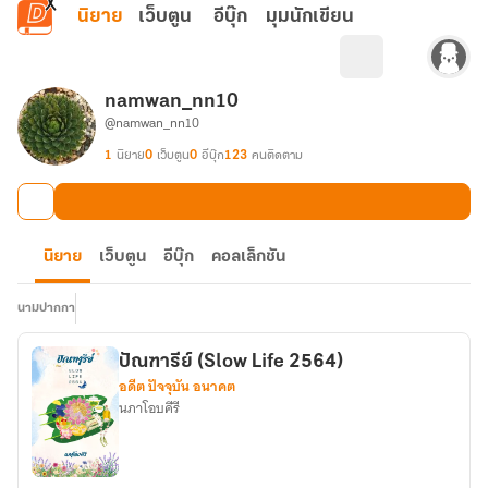
ข้ามไปยังเนื้อหาหลัก
นิยาย
เว็บตูน
อีบุ๊ก
มุมนักเขียน
namwan_nn10
@namwan_nn10
1
นิยาย
0
เว็บตูน
0
อีบุ๊ก
123
คนติดตาม
นิยาย
เว็บตูน
อีบุ๊ก
คอลเล็กชัน
นามปากกา
ปัณฑารีย์ (Slow Life 2564)
อดีต ปัจจุบัน อนาคต
นภาโอบคีรี