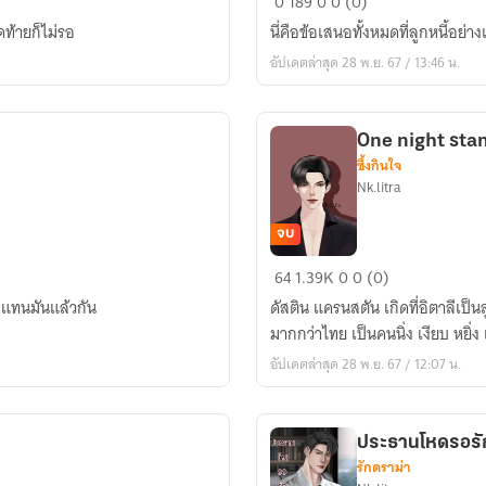
0
189
0
0 (0)
รัก(ซาตาน)
ท้ายก็ไม่รอ
นี่คือข้อเสนอทั้งหมดที่ลูกหนี้อย่าง
อัปเดตล่าสุด 28 พ.ย. 67 / 13:46 น.
One night stan
ซึ้งกินใจ
Nk.litra
จบ
One
64
1.39K
0
0 (0)
night
อบแทนมันแล้วกัน
ดัสติน แครนสตัน เกิดที่อิตาลีเป็นล
stand
มากกว่าไทย เป็นคนนิ่ง เงียบ หยิ่ง
(คืน
อัปเดตล่าสุด 28 พ.ย. 67 / 12:07 น.
เดียว)
รัก
เธอ
ประธานโหดรอรั
ตลอด
รักดราม่า
กาล