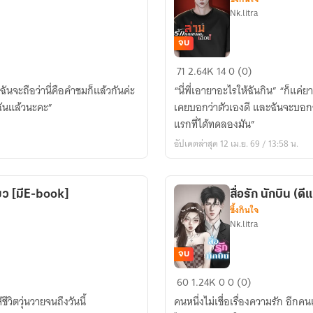
Nk.litra
จบ
ล่าม
71
2.64K
14
0 (0)
รัก
“นี่พี่เอายาอะไรให้ฉันกิน” “ก็แค่ยาปลุกเซ็กส์” “นี่พี่บ้าไปแล้วหรือไง พี่มันเลว” “ฉันไม่
คุณ
ห้ฉันแล้วนะคะ”
เคยบอกว่าตัวเองดี และฉันจะบอก
หมอ
แรกที่ได้ทดลองมัน”
(เถื่อน)
อัปเดตล่าสุด 12 เม.ย. 69 / 13:58 น.
ียว [มีE-book]
สื่อรัก นักบิน (
ซึ้งกินใจ
Nk.litra
จบ
สื่อ
60
1.24K
0
0 (0)
รัก
วิตวุ่นวายจนถึงวันนี้
คนหนึ่งไม่เชื่อเรื่องความรัก อีกค
นักบิน