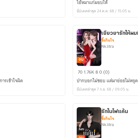
ไอ้หมาแก่มอบให้
(ดี
อัปเดตล่าสุด 24 ต.ค. 68 / 15:05 น.
แลน&ผัก
กาด)
เยียวยารักให้ผม
ซึ้งกินใจ
Nk.litra
จบ
เยียวยา
70
1.76K
8
0 (0)
รัก
การเข้าใจผิด
ปากบอกไม่ชอบ แต่มาอ่อยไม่หยุด 
ให้
อัปเดตล่าสุด 7 ก.ย. 68 / 09:05 น.
ผมที
รักในไฟแค้น
ซึ้งกินใจ
Nk.litra
จบ