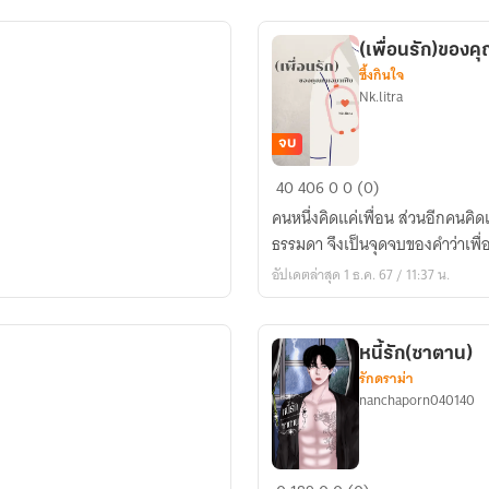
(เพื่อนรัก)ของ
ซึ้งกินใจ
Nk.litra
จบ
(เพื่อน
40
406
0
0 (0)
รัก)ของ
คนหนึ่งคิดแค่เพื่อน ส่วนอีกคนคิดเ
คุญ
ธรรมดา จึงเป็นจุดจบของคำว่าเพื่
หมอ
อัปเดตล่าสุด 1 ธ.ค. 67 / 11:37 น.
มาเฟีย
หนี้รัก(ซาตาน)
รักดราม่า
nanchaporn040140
หนี้