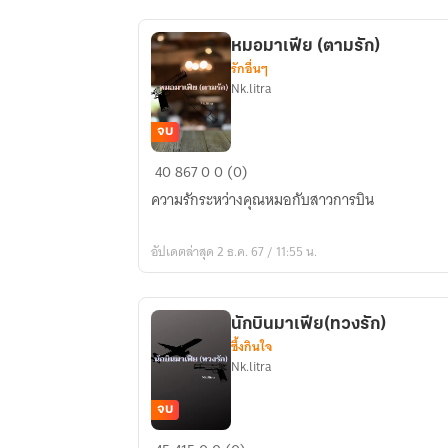
หมอมาเฟีย (ตามรัก)
รักอื่นๆ
Nk.litra
จบ
หมอ
40
867
0
0 (0)
มาเฟีย
ความรักระหว่างคุณหมอกับสาวการบิน
(ตาม
รัก)
อัปเดตล่าสุด 2 ธ.ค. 67 / 11:55 น.
นักบินมาเฟีย(ทวงรัก)
ซึ้งกินใจ
Nk.litra
จบ
นักบิน