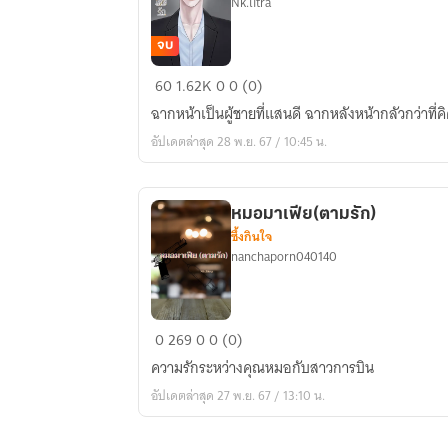
Nk.litra
จบ
กังหัน
60
1.62K
0
0 (0)
เล่ห์
ฉากหน้าเป็นผู้ชายที่แสนดี ฉากหลังหน้ากลัวกว่าที่ค
รัก
อัปเดตล่าสุด 28 พ.ย. 67 / 10:45 น.
หมอมาเฟีย(ตามรัก)
ซึ้งกินใจ
nanchaporn040140
หมอ
0
269
0
0 (0)
มาเฟีย(ตาม
ความรักระหว่างคุณหมอกับสาวการบิน
รัก)
อัปเดตล่าสุด 27 พ.ย. 67 / 13:10 น.