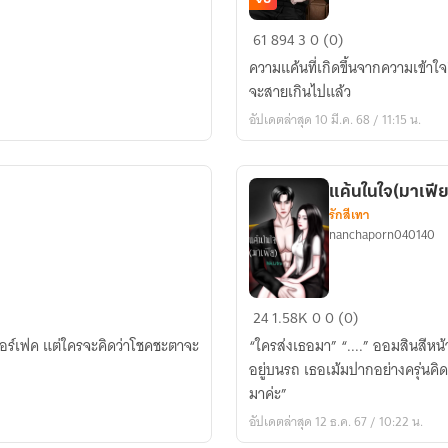
รัก
61
894
3
0 (0)
ใน
ความแค้นที่เกิดขึ้นจากความเข้าใจ
ไฟ
จะสายเกินไปแล้ว
แค้น
อัปเดตล่าสุด 10 มี.ค. 68 / 11:15 น.
แค้นในใจ(มาเฟีย
รักสีเทา
nanchaporn040140
แค้น
24
1.58K
0
0 (0)
ในใจ(มาเฟีย)
พอร์เฟค แต่ใครจะคิดว่าโชคชะตาจะ
“ใครส่งเธอมา” “....” ออมสินสีหน้าถอดสีทันทีเมื่อได้ยินประโยคแรกของบทสนทนาที่
อยู่บนรถ เธอเม้มปากอย่างครุ่นคิด “ฉันไม่ชอบพูดอะไรซ้ำซากด้วยสิ” “ไม่มีใครส่งฉ
มาค่ะ”
อัปเดตล่าสุด 12 ธ.ค. 67 / 10:22 น.