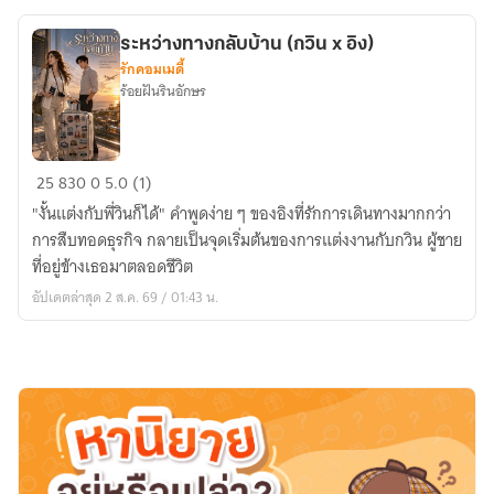
ระหว่างทางกลับบ้าน (กวิน x อิง)
รักคอมเมดี้
ร้อยฝันรินอักษร
ระหว่าง
25
830
0
5.0 (1)
ทาง
"งั้นแต่งกับพี่วินก็ได้" คำพูดง่าย ๆ ของอิงที่รักการเดินทางมากกว่า
กลับ
การสืบทอดธุรกิจ กลายเป็นจุดเริ่มต้นของการแต่งงานกับกวิน ผู้ชาย
บ้าน
ที่อยู่ข้างเธอมาตลอดชีวิต
(กวิน
อัปเดตล่าสุด 2 ส.ค. 69 / 01:43 น.
x
อิง)