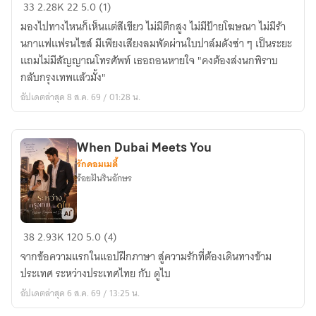
ไร่
33
2.28K
22
5.0 (1)
รัก
มองไปทางไหนก็เห็นแต่สีเขียว ไม่มีตึกสูง ไม่มีป้ายโฆษณา ไม่มีร้า
อัป
นกาแฟแฟรนไชส์ มีเพียงเสียงลมพัดผ่านใบปาล์มดังซ่า ๆ เป็นระยะ
เกรด
แถมไม่มีสัญญาณโทรศัพท์ เธอถอนหายใจ "คงต้องส่งนกพิราบ
กลับกรุงเทพแล้วมั้ง"
อัปเดตล่าสุด 8 ส.ค. 69 / 01:28 น.
When Dubai Meets You
รักคอมเมดี้
ร้อยฝันรินอักษร
When
38
2.93K
120
5.0 (4)
Dubai
จากข้อความแรกในแอปฝึกภาษา สู่ความรักที่ต้องเดินทางข้าม
Meets
ประเทศ ระหว่างประเทศไทย กับ ดูไบ
You
อัปเดตล่าสุด 6 ส.ค. 69 / 13:25 น.