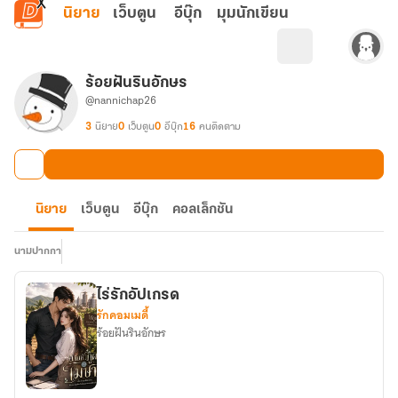
ข้ามไปยังเนื้อหาหลัก
นิยาย
เว็บตูน
อีบุ๊ก
มุมนักเขียน
ร้อยฝันรินอักษร
@nannichap26
3
นิยาย
0
เว็บตูน
0
อีบุ๊ก
16
คนติดตาม
นิยาย
เว็บตูน
อีบุ๊ก
คอลเล็กชัน
นามปากกา
ไร่รักอัปเกรด
รักคอมเมดี้
ร้อยฝันรินอักษร