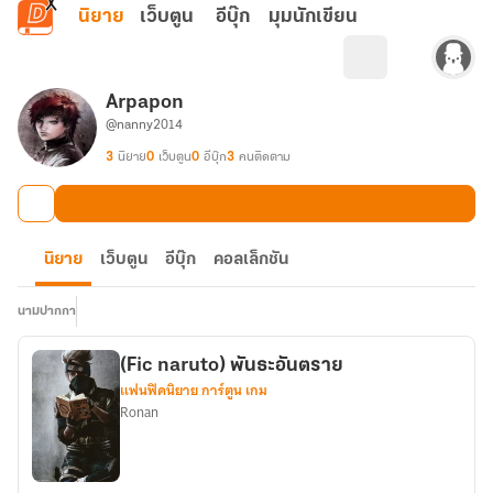
ข้ามไปยังเนื้อหาหลัก
นิยาย
เว็บตูน
อีบุ๊ก
มุมนักเขียน
Arpapon
@nanny2014
3
นิยาย
0
เว็บตูน
0
อีบุ๊ก
3
คนติดตาม
นิยาย
เว็บตูน
อีบุ๊ก
คอลเล็กชัน
นามปากกา
(Fic naruto) พันธะอันตราย
แฟนฟิคนิยาย การ์ตูน เกม
Ronan