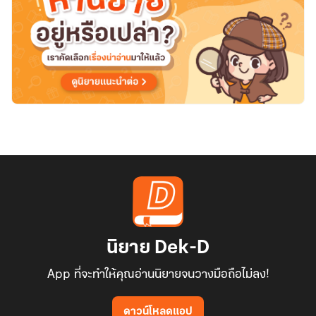
ลง
ล็อค(จบ
แล้ว)
นิยาย Dek-D
App ที่จะทำให้คุณอ่านนิยายจนวางมือถือไม่ลง!
ดาวน์โหลดแอป