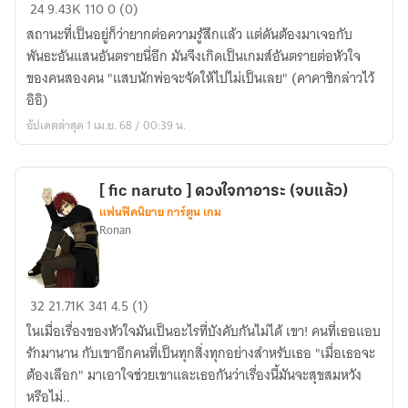
(Fic
24
9.43K
110
0 (0)
naruto)
สถานะที่เป็นอยู่ก็ว่ายากต่อความรู้สึกแล้ว แต่ดันต้องมาเจอกับ
พันธะ
พันธะอันแสนอันตรายนี่อีก มันจึงเกิดเป็นเกมส์อันตรายต่อหัวใจ
อันตราย
ของคนสองคน "แสบนักพ่อจะจัดให้ไปไม่เป็นเลย" (คาคาชิกล่าวไว้
อิอิ)
อัปเดตล่าสุด 1 เม.ย. 68 / 00:39 น.
[ fic naruto ] ดวงใจกาอาระ (จบแล้ว)
แฟนฟิคนิยาย การ์ตูน เกม
Ronan
[
32
21.71K
341
4.5 (1)
fic
ในเมื่อเรื่องของหัวใจมันเป็นอะไรที่บังคับกันไม่ได้ เขา! คนที่เธอแอบ
naruto
รักมานาน กับเขาอีกคนที่เป็นทุกสิ่งทุกอย่างสำหรับเธอ "เมื่อเธอจะ
]
ต้องเลือก" มาเอาใจช่วยเขาและเธอกันว่าเรื่องนี้มันจะสุขสมหวัง
ดวงใจ
หรือไม่..