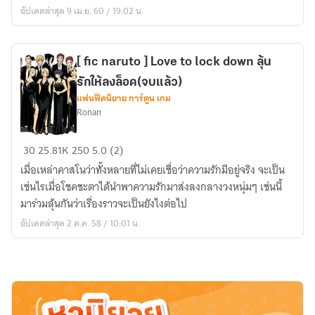
กา
อัปเดตล่าสุด 9 เม.ย. 60 / 19:02 น.
อาระ
(จบ
แล้ว)
[ fic naruto ] Love to lock down ลุ้น
รักให้ลงล็อค(จบแล้ว)
แฟนฟิคนิยาย การ์ตูน เกม
Ronan
[
30
25.81K
250
5.0 (2)
fic
เมื่อเหล่าคาสโนว่าทั้งหลายที่ไม่เคยเชื่อว่าความรักมีอยู่จริง จะเป็น
naruto
เช่นไรเมื่อโชคชะตาได้นำพาความรักมาส่งลงกลางวงหนุ่มๆ เช่นนี้
]
มาร่วมลุ้นกันว่าเรื่องราวจะเป็นยังไงต่อไป
Love
อัปเดตล่าสุด 2 ต.ค. 58 / 10:01 น.
to
lock
down
ลุ้น
รัก
ให้