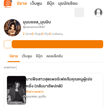
ข้ามไปยังเนื้อหาหลัก
นิยาย
เว็บตูน
อีบุ๊ก
มุมนักเขียน
มุนบยอล_มุบมิบ
@naruemon2840
2
นิยาย
0
เว็บตูน
0
อีบุ๊ก
0
คนติดตาม
นิยาย
เว็บตูน
อีบุ๊ก
คอลเล็กชัน
นามปากกา
มาเฟียสาวสุดเพอร์เฟคกับคุณหนูผู้เย่อ
หยิ่ง (กลับมาอัพปกติ)
รักหวานแหวว
มุนบยอล_มุบมิบ