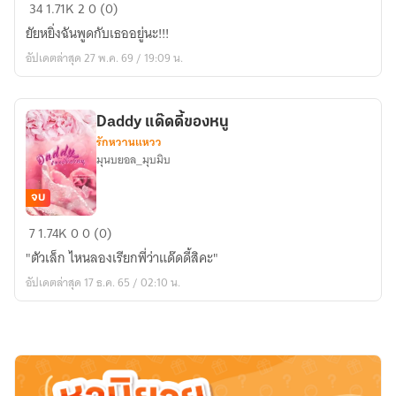
มาเฟีย
34
1.71K
2
0 (0)
สาว
ยัยหยิ่งฉันพูดกับเธออยู่นะ!!!
สุด
อัปเดตล่าสุด 27 พ.ค. 69 / 19:09 น.
เพ
อร์เฟค
กับ
Daddy แด๊ดดี้ของหนู
คุณ
รักหวานแหวว
หนู
มุนบยอล_มุบมิบ
ผู้
เย่อ
จบ
หยิ่ง
Daddy
7
1.74K
0
0 (0)
(กลับ
แด๊ด
มา
"ตัวเล็ก ไหนลองเรียกพี่ว่าแด๊ดดี้สิคะ"
ดี้
อัพ
อัปเดตล่าสุด 17 ธ.ค. 65 / 02:10 น.
ของ
ปกติ)
หนู