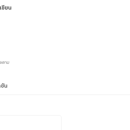
เขียน
ิดตาม
ชัน