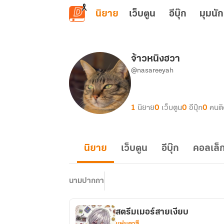
ข้ามไปยังเนื้อหาหลัก
นิยาย
เว็บตูน
อีบุ๊ก
มุมนัก
จ้าวหนิงฮวา
@nasareeyah
1
นิยาย
0
เว็บตูน
0
อีบุ๊ก
0
คนต
นิยาย
เว็บตูน
อีบุ๊ก
คอลเล็ก
นามปากกา
สตรีมเมอร์สายเงียบ
แฟนตาซี