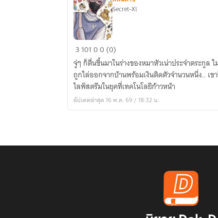
Secret-Xl
สตรี
3
101
0
0 (0)
ม
จู่ๆ ก็ตื่นขึ้นมาในร่างของหมาหัวเน่าประจำตระกูล ไม่ร
เม
ถูกไล่ออกจากบ้านพร้อมเงินติดตัวจำนวนหนึ่ง.. เขาจึงจำเป็นต้องเอาชีวิตรอดด้วยการ
อร์
ไลฟ์สตรีมในยุคที่เทคโนโลยีก้าวหน้า
สาย
อัปเดตล่าสุด 16 พ.ค. 69 / 18:32 น.
เงียบ