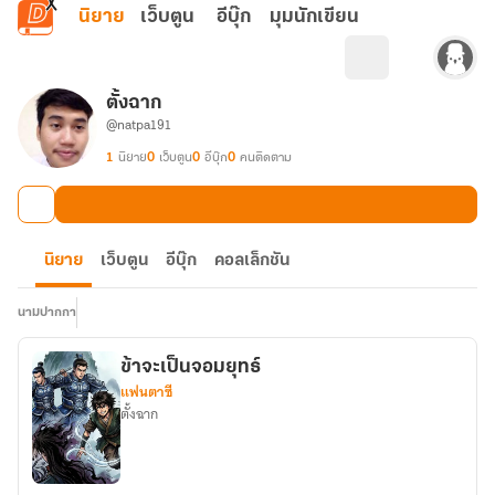
ข้ามไปยังเนื้อหาหลัก
นิยาย
เว็บตูน
อีบุ๊ก
มุมนักเขียน
ตั้งฉาก
@natpa191
1
นิยาย
0
เว็บตูน
0
อีบุ๊ก
0
คนติดตาม
นิยาย
เว็บตูน
อีบุ๊ก
คอลเล็กชัน
นามปากกา
ข้าจะเป็นจอมยุทธ์
แฟนตาซี
ตั้งฉาก