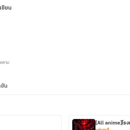
เขียน
ิดตาม
ชัน
[All anime]โรงหน
แฟนตาซี