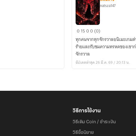
natsza147
[All
0
15
0
0 (0)
anime]โรง
ทุกคนจากทุกจักรวาลอนิเมะเกมต่างๆ
หนัง
ร้ายและรับชมความทรหดของเขาก่อ
รับ
จักรวาล
ชม
อัปเดตล่าสุด 26 มี.ค. 69 / 20:13 น.
ผู้
ข้าม
มิติ
วิธีการใช้งาน
วิธีเติม Coin / ชำระเงิน
วิธีซื้อนิยาย