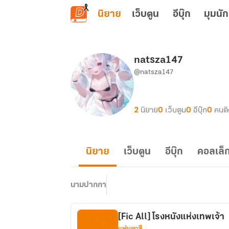
ข้ามไปยังเนื้อหาหลัก
นิยาย
เว็บตูน
อีบุ๊ก
มุมนัก
natsza147
@natsza147
2
นิยาย
0
เว็บตูน
0
อีบุ๊ก
0
คนต
นิยาย
เว็บตูน
อีบุ๊ก
คอลเล็ก
นามปากกา
[Fic All] โรงหนังแห่งเทพเจ้า
แฟนตาซี