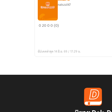
natsza147
[Fic
0
20
0
0 (0)
All]
โรง
หนัง
แห่ง
อัปเดตล่าสุด 14 มิ.ย. 69 / 17:29 น.
เทพเจ้า